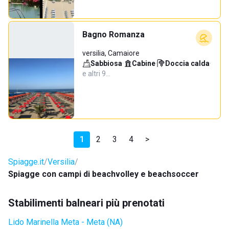
Bagno Romanza
versilia, Camaiore
Sabbiosa
·
Cabine
·
Doccia calda
·
e altri 9…
1
2
3
4
>
Spiagge.it
Versilia
Spiagge con campi di beachvolley e beachsoccer
Stabilimenti balneari più prenotati
Lido Marinella Meta - Meta (NA)