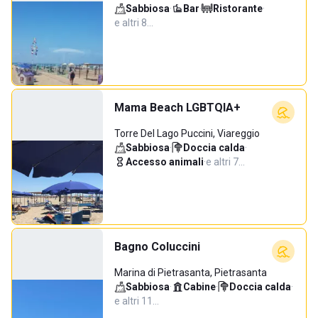
Sabbiosa
·
Bar
·
Ristorante
·
e altri 8…
Mama Beach LGBTQIA+
Torre Del Lago Puccini, Viareggio
Sabbiosa
·
Doccia calda
·
Accesso animali
·
e altri 7…
Bagno Coluccini
Marina di Pietrasanta, Pietrasanta
Sabbiosa
·
Cabine
·
Doccia calda
·
e altri 11…