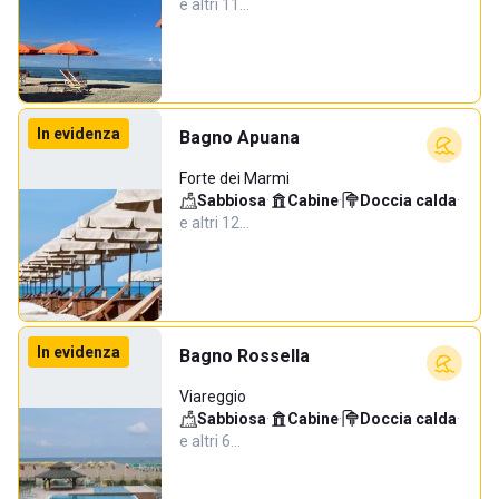
e altri 11…
In evidenza
Bagno Apuana
Forte dei Marmi
Sabbiosa
·
Cabine
·
Doccia calda
·
e altri 12…
In evidenza
Bagno Rossella
Viareggio
Sabbiosa
·
Cabine
·
Doccia calda
·
e altri 6…