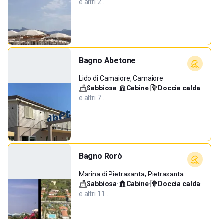
e altri 2…
Bagno Abetone
Lido di Camaiore, Camaiore
Sabbiosa
·
Cabine
·
Doccia calda
·
e altri 7…
Bagno Rorò
Marina di Pietrasanta, Pietrasanta
Sabbiosa
·
Cabine
·
Doccia calda
·
e altri 11…