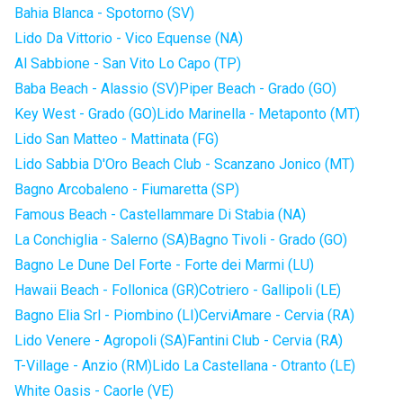
Bahia Blanca - Spotorno (SV)
Lido Da Vittorio - Vico Equense (NA)
Al Sabbione - San Vito Lo Capo (TP)
Baba Beach - Alassio (SV)
Piper Beach - Grado (GO)
Key West - Grado (GO)
Lido Marinella - Metaponto (MT)
Lido San Matteo - Mattinata (FG)
Lido Sabbia D'Oro Beach Club - Scanzano Jonico (MT)
Bagno Arcobaleno - Fiumaretta (SP)
Famous Beach - Castellammare Di Stabia (NA)
La Conchiglia - Salerno (SA)
Bagno Tivoli - Grado (GO)
Bagno Le Dune Del Forte - Forte dei Marmi (LU)
Hawaii Beach - Follonica (GR)
Cotriero - Gallipoli (LE)
Bagno Elia Srl - Piombino (LI)
CerviAmare - Cervia (RA)
Lido Venere - Agropoli (SA)
Fantini Club - Cervia (RA)
T-Village - Anzio (RM)
Lido La Castellana - Otranto (LE)
White Oasis - Caorle (VE)