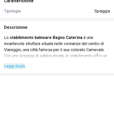
Caratteristiche
Tipologia
Spiaggia
Descrizione
Lo
stabilimento balneare Bagno Caterina
è una
incantevole struttura situata nelle vicinanze del centro di
Viareggio, una città famosa per il suo colorato Carnevale.
Con una spiaggia di sabbia dorata, lo stabilimento offre un
ambiente rilassante e lussuoso, perfetto per vacanze
Leggi di più
all'insegna del comfort e del divertimento. Ideale per le
famiglie, il lido dispone di un'area giochi dedicata ai più
piccoli. Gli amanti degli sport acquatici troveranno
numerose attività come immersioni, vela, surf, canoa e
pedalò. La struttura offre una serie di servizi pensati per il
comfort degli ospiti, tra cui una piscina e un ristorante
fronte mare.