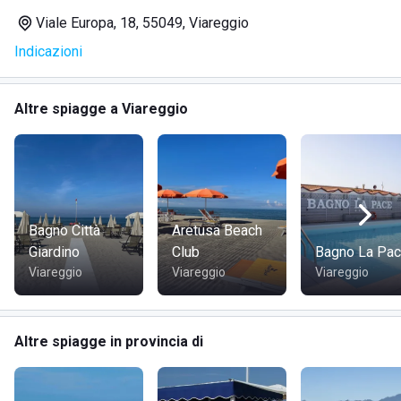
Viale Europa, 18, 55049, Viareggio
SERVIZI
Indicazioni
Ombrelloni, lettini, sdraio, sedie da regista
Cabine-spogliatoio
Altre spiagge a Viareggio
Area giochi per bambini
Piscina
Docce calde
Campetto da beach volley
Bar sulla spiaggia
Ristorante fronte mare
Bagno Città
Aretusa Beach
Giardino
Club
Bagno La Pa
Viareggio
Viareggio
Viareggio
DOVE SI TROVA IL LIDO BAGNO CATERINA
Il
lido Bagno Caterina
è situato sul Lungomare, in viale
Altre spiagge in provincia di
Europa 18, a circa 2,7 km dal centro di Viareggio, nella
provincia di Lucca, Toscana. La zona è rinomata per la sua
bellezza naturale e offre ai visitatori una vista sul magnifico