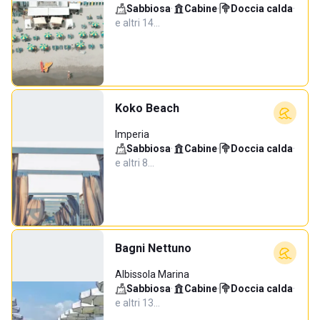
Sabbiosa
·
Cabine
·
Doccia calda
·
e altri 14…
Koko Beach
Imperia
Sabbiosa
·
Cabine
·
Doccia calda
·
e altri 8…
Bagni Nettuno
Albissola Marina
Sabbiosa
·
Cabine
·
Doccia calda
·
e altri 13…