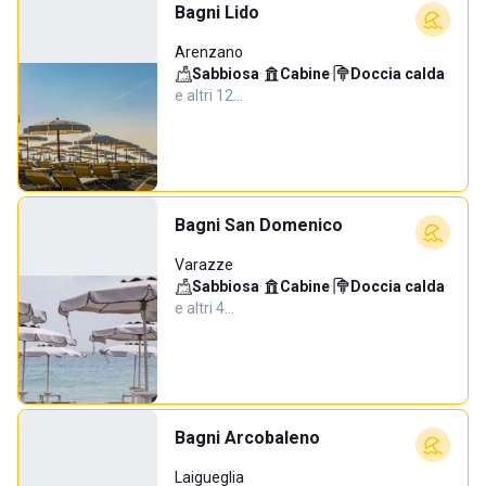
Bagni Lido
Arenzano
Sabbiosa
·
Cabine
·
Doccia calda
·
e altri 12…
Bagni San Domenico
Varazze
Sabbiosa
·
Cabine
·
Doccia calda
·
e altri 4…
Bagni Arcobaleno
Laigueglia