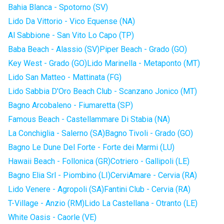
Bahia Blanca - Spotorno (SV)
Lido Da Vittorio - Vico Equense (NA)
Al Sabbione - San Vito Lo Capo (TP)
Baba Beach - Alassio (SV)
Piper Beach - Grado (GO)
Key West - Grado (GO)
Lido Marinella - Metaponto (MT)
Lido San Matteo - Mattinata (FG)
Lido Sabbia D'Oro Beach Club - Scanzano Jonico (MT)
Bagno Arcobaleno - Fiumaretta (SP)
Famous Beach - Castellammare Di Stabia (NA)
La Conchiglia - Salerno (SA)
Bagno Tivoli - Grado (GO)
Bagno Le Dune Del Forte - Forte dei Marmi (LU)
Hawaii Beach - Follonica (GR)
Cotriero - Gallipoli (LE)
Bagno Elia Srl - Piombino (LI)
CerviAmare - Cervia (RA)
Lido Venere - Agropoli (SA)
Fantini Club - Cervia (RA)
T-Village - Anzio (RM)
Lido La Castellana - Otranto (LE)
White Oasis - Caorle (VE)