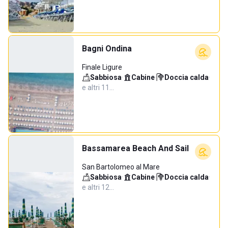
Bagni Ondina
Finale Ligure
Sabbiosa
·
Cabine
·
Doccia calda
·
e altri 11…
Bassamarea Beach And Sail
San Bartolomeo al Mare
Sabbiosa
·
Cabine
·
Doccia calda
·
e altri 12…