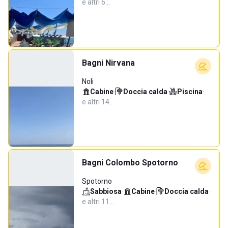
e altri 6…
Bagni Nirvana
Noli
Cabine
·
Doccia calda
·
Piscina
·
e altri 14…
Bagni Colombo Spotorno
Spotorno
Sabbiosa
·
Cabine
·
Doccia calda
·
e altri 11…