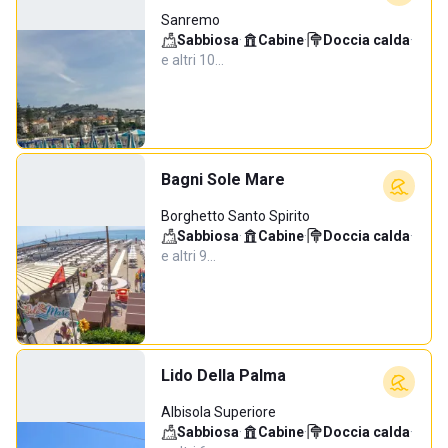
Sanremo
Sabbiosa
·
Cabine
·
Doccia calda
·
e altri 10…
Bagni Sole Mare
Borghetto Santo Spirito
Sabbiosa
·
Cabine
·
Doccia calda
·
e altri 9…
Lido Della Palma
Albisola Superiore
Sabbiosa
·
Cabine
·
Doccia calda
·