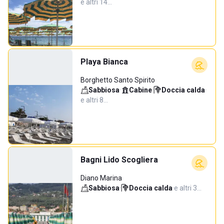
e altri 14…
Playa Bianca
Borghetto Santo Spirito
Sabbiosa
·
Cabine
·
Doccia calda
·
e altri 8…
Bagni Lido Scogliera
Diano Marina
Sabbiosa
·
Doccia calda
·
e altri 3…