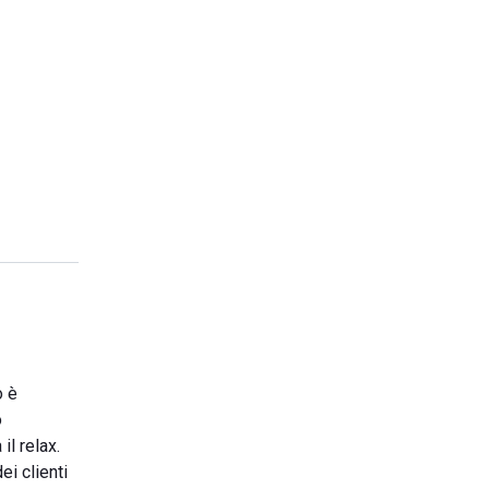
o è
o
il relax.
ei clienti