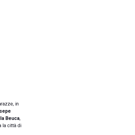
arazze, in
sepe
lla Beuca
,
la città di