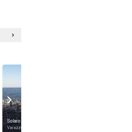
Solaro Beach
Bagni Mauro
Varazze
Varazze