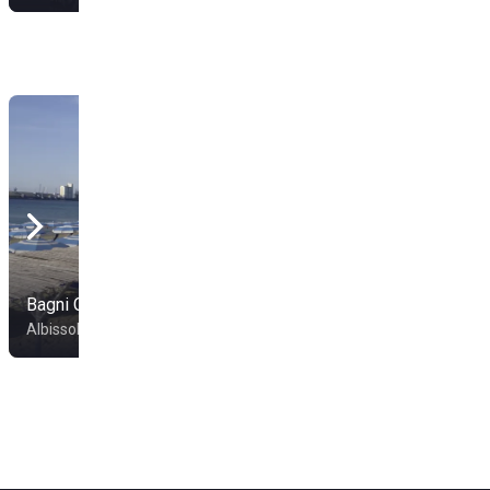
Bagni Colombo
Bagni Nilo
Albissola Marina
Savona