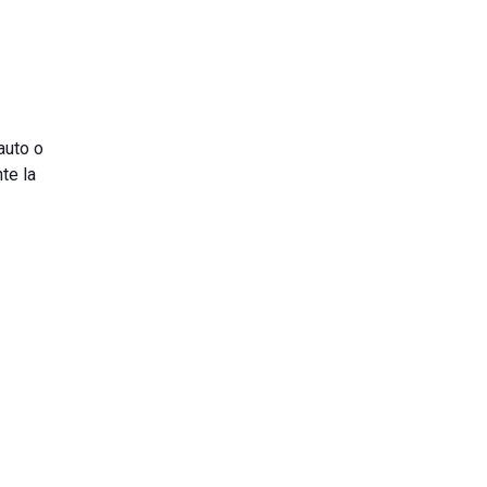
 auto o
te la