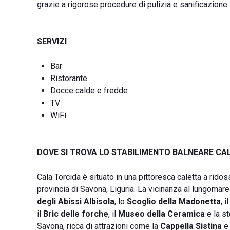
grazie a rigorose procedure di pulizia e sanificazione.
SERVIZI
Bar
Ristorante
Docce calde e fredde
TV
WiFi
DOVE SI TROVA LO STABILIMENTO BALNEARE CA
Cala Torcida è situato in una pittoresca caletta a rido
provincia di Savona, Liguria. La vicinanza al lungoma
degli Abissi Albisola
, lo
Scoglio della Madonetta
, i
il
Bric delle forche
, il
Museo della Ceramica
e la s
Savona, ricca di attrazioni come la
Cappella Sistina
e