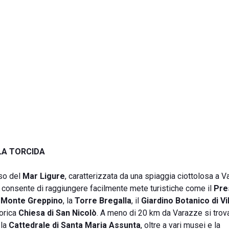
LA TORCIDA
sso del
Mar Ligure
, caratterizzata da una spiaggia ciottolosa a V
re consente di raggiungere facilmente mete turistiche come il
Pre
l
Monte Greppino
, la
Torre Bregalla
, il
Giardino Botanico di Vi
torica
Chiesa di San Nicolò
. A meno di 20 km da Varazze si trova 
 la
Cattedrale di Santa Maria Assunta
, oltre a vari musei e la