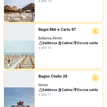
e altri 16…
Bagni 86A e Carlo 87
Bellariva, Rimini
Sabbiosa
·
Cabine
·
Doccia calda
·
e altri 16…
Bagno Otello 28
Rimini
Sabbiosa
·
Cabine
·
Doccia calda
·
e altri 11…