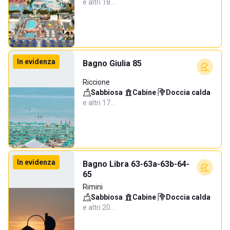
e altri 18…
In evidenza
Bagno Giulia 85
Riccione
Sabbiosa
·
Cabine
·
Doccia calda
·
e altri 17…
In evidenza
Bagno Libra 63-63a-63b-64-
65
Rimini
Sabbiosa
·
Cabine
·
Doccia calda
·
e altri 20…