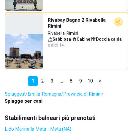
Rivabay Bagno 2 Rivabella
Rimini
Rivabella, Rimini
Sabbiosa
·
Cabine
·
Doccia calda
·
e altri 14…
1
2
3
...
8
9
10
>
Spiagge.it
Emilia-Romagna
Provincia di Rimini
Spiagge per cani
Stabilimenti balneari più prenotati
Lido Marinella Meta - Meta (NA)