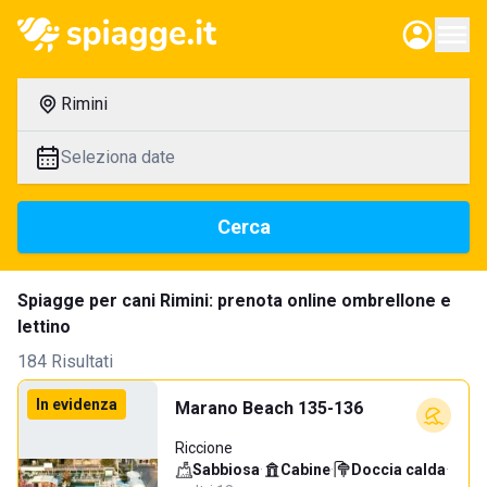
Rimini
Seleziona date
Cerca
Spiagge per cani Rimini: prenota online ombrellone e
lettino
184 Risultati
In evidenza
Marano Beach 135-136
Riccione
Sabbiosa
·
Cabine
·
Doccia calda
·