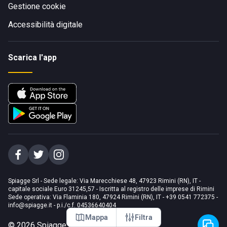
Gestione cookie
Accessibilità digitale
Scarica l'app
Spiagge Srl - Sede legale: Via Marecchiese 48, 47923 Rimini (RN), IT -
capitale sociale Euro 31245,57 - Iscritta al registro delle imprese di Rimini
Sede operativa: Via Flaminia 180, 47924 Rimini (RN), IT
-
+39 0541 772375
-
info@spiagge.it
- p.i./c.f. 04536640404
Mappa
Filtra
©
2026
Spiagge Srl. Tutti i diritti riservati.