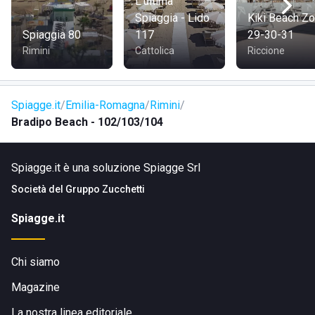
L'ultima
Bradipo Beach 104 è comodamente raggiungibile a piedi o
Spiaggia - Lido
Kiki Beach Z
in bicicletta dal centro di Rimini, data la sua posizione
Spiaggia 80
117
29-30-31
favorevole all'interno della città. Questo lo rende facilmente
Rimini
Cattolica
Riccione
accessibile sia per i residenti che per i turisti che
soggiornano nelle vicinanze.
Spiagge.it
Emilia-Romagna
Rimini
Bradipo Beach - 102/103/104
Spiagge.it è una soluzione Spiagge Srl
Società del
Gruppo Zucchetti
Spiagge.it
Chi siamo
Magazine
La nostra linea editoriale