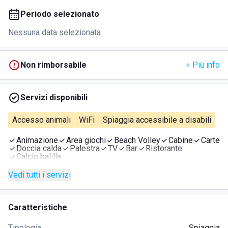
Periodo selezionato
Nessuna data selezionata
Non rimborsabile
+ Più info
Servizi disponibili
Accesso animali
WiFi
Spiaggia accessibile a disabili
Animazione
Area giochi
Beach Volley
Cabine
Carte
Doccia calda
Palestra
TV
Bar
Ristorante
Calcio balilla
Vedi tutti i servizi
Caratteristiche
Tipologia
Spiaggia