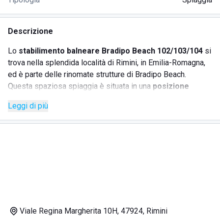
Descrizione
Lo
stabilimento balneare Bradipo Beach
102/103/104
si
trova nella splendida località di Rimini, in Emilia-Romagna,
ed è parte delle rinomate strutture di Bradipo Beach.
Questa spaziosa spiaggia è situata in una
posizione
strategica
, con piazze, negozi, supermercati, banche, bar e
Leggi di più
ristoranti a due passi. La vicinanza a strutture alberghiere e
case vacanze rende Bradipo Beach 104 una scelta ideale
per i turisti. Qui potrete immergervi nell'atmosfera vivace di
Rimini, con aperitivi di benvenuto, feste e tornei organizzati
settimanalmente.
SERVIZI
Bar e ristorazione
Viale Regina Margherita 10H, 47924, Rimini
Accesso per animali domestici