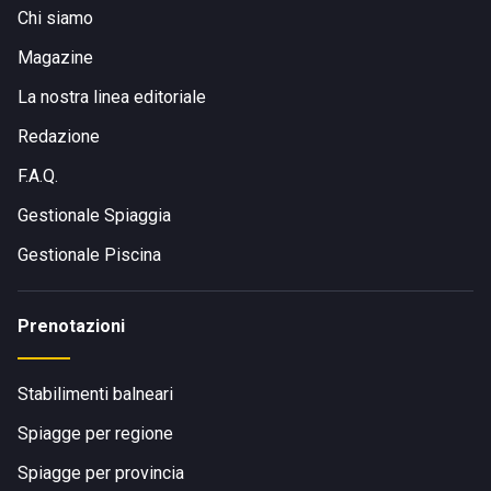
Chi siamo
La struttura si trova nell'abitato di Viserba ed è
comodamente raggiungibile a piedi o in bicicletta.
Magazine
La nostra linea editoriale
Redazione
F.A.Q.
Gestionale Spiaggia
Gestionale Piscina
Prenotazioni
Stabilimenti balneari
Spiagge per regione
Spiagge per provincia