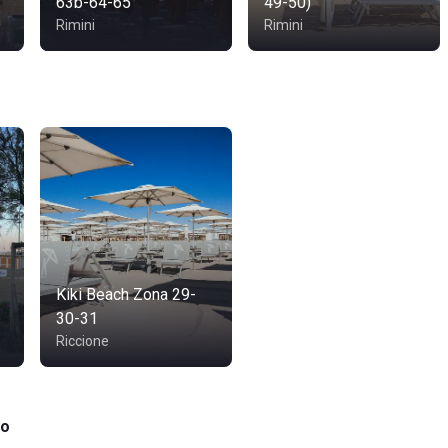
63b-64-65
49-50)
Rimini
Rimini
Kiki Beach Zona 29-
30-31
Riccione
no