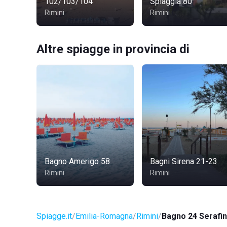
102/103/104
Spiaggia 80
Rimini
Rimini
Altre spiagge in provincia di
Bagno Amerigo 58
Bagni Sirena 21-23
Rimini
Rimini
Spiagge.it
Emilia-Romagna
Rimini
Bagno 24 Serafi