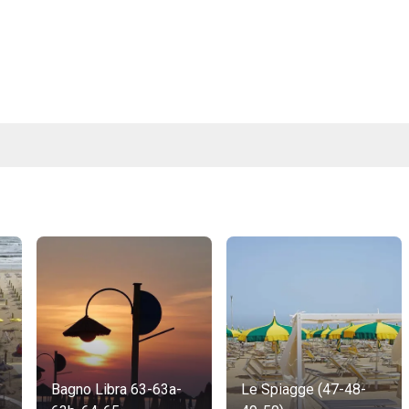
Bagno Libra 63-63a-
Le Spiagge (47-48-