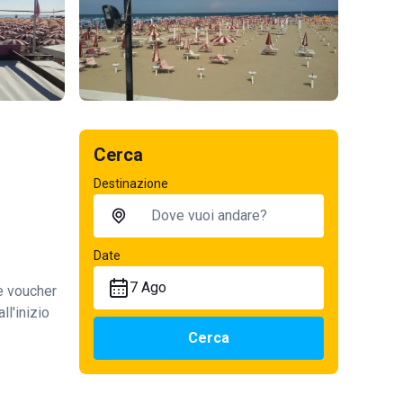
Cerca
Destinazione
Date
7 Ago
te voucher
ll'inizio
Cerca