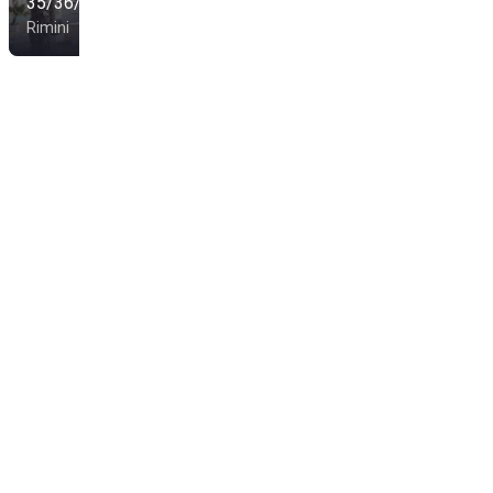
35/36/37
Blue Beach
Rimini
Rimini