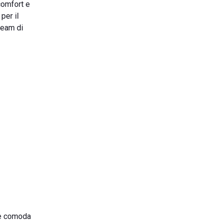
comfort e
per il
team di
 e comoda