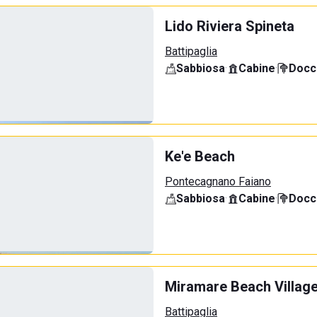
Lido Riviera Spineta
Battipaglia
Sabbiosa
·
Cabine
·
Docci
Ke'e Beach
Pontecagnano Faiano
Sabbiosa
·
Cabine
·
Docci
Miramare Beach Villag
Battipaglia