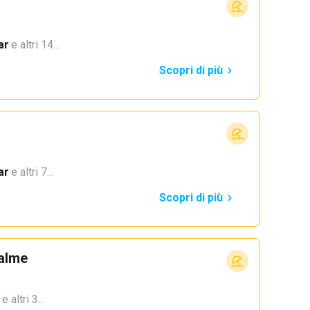
ar
·
e altri 14…
Scopri di più
ar
·
e altri 7…
Scopri di più
Palme
·
e altri 3…