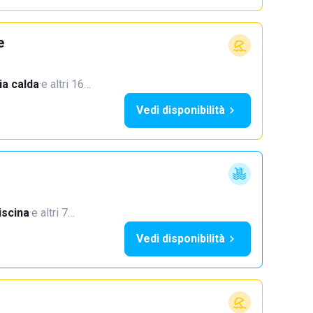
e
a calda
·
e altri 16…
Vedi disponibilità
iscina
·
e altri 7…
Vedi disponibilità