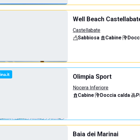
Well Beach Castellabat
Castellabate
Sabbiosa
·
Cabine
·
Docci
Olimpia Sport
Nocera Inferiore
Cabine
·
Doccia calda
·
P
Baia dei Marinai