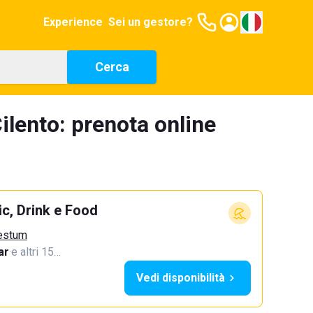
Experience
Sei un gestore?
Cerca
ilento: prenota online
c, Drink e Food
aestum
ar
·
e altri 15…
Vedi disponibilità