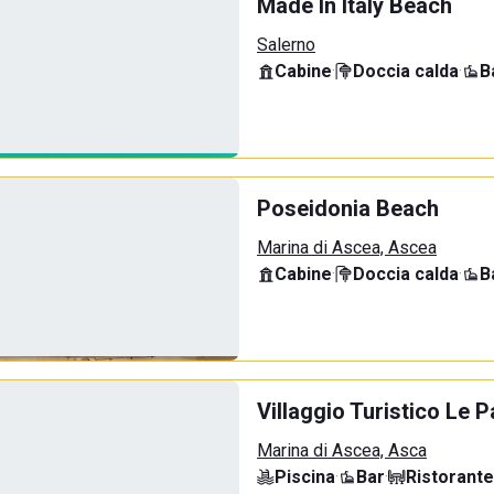
Made In Italy Beach
Salerno
Cabine
·
Doccia calda
·
B
Poseidonia Beach
Marina di Ascea, Ascea
Cabine
·
Doccia calda
·
B
Villaggio Turistico Le 
Marina di Ascea, Asca
Piscina
·
Bar
·
Ristorante