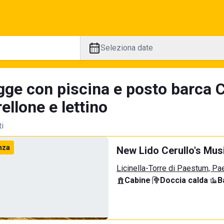
Seleziona date
gge con piscina e posto barca C
llone e lettino
ti
nza
New Lido Cerullo's Musi
Licinella-Torre di Paestum, P
Cabine
·
Doccia calda
·
B