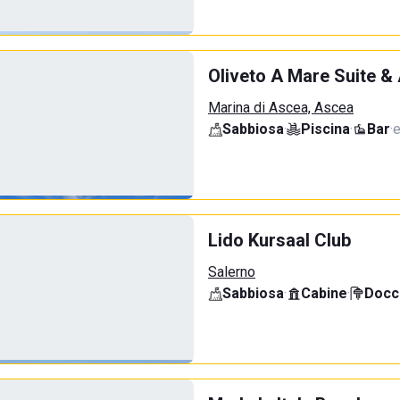
Oliveto A Mare Suite &
Marina di Ascea, Ascea
Sabbiosa
·
Piscina
·
Bar
·
e
Lido Kursaal Club
Salerno
Sabbiosa
·
Cabine
·
Docci