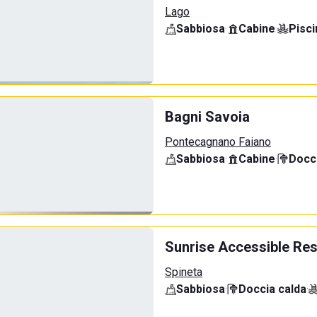
Lago
Sabbiosa
·
Cabine
·
Pisci
Bagni Savoia
Pontecagnano Faiano
Sabbiosa
·
Cabine
·
Docci
Sunrise Accessible Res
Spineta
Sabbiosa
·
Doccia calda
·