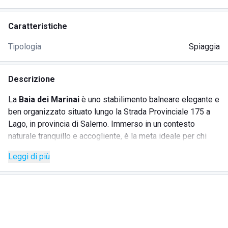
Caratteristiche
Tipologia
Spiaggia
Descrizione
La
Baia dei Marinai
è uno stabilimento balneare elegante e
ben organizzato situato lungo la Strada Provinciale 175 a
Lago, in provincia di Salerno. Immerso in un contesto
naturale tranquillo e accogliente, è la meta ideale per chi
cerca una giornata di mare all’insegna del relax, della
Leggi di più
sicurezza e della cura nei dettagli. Perfetto per famiglie,
coppie e gruppi di amici, offre servizi pensati per garantire
comfort e serenità.
Caratterizzato da un ambiente ordinato e pulito, il lido si
distingue per l’attenzione al cliente, l’ospitalità del
personale e la presenza di figure professionali come