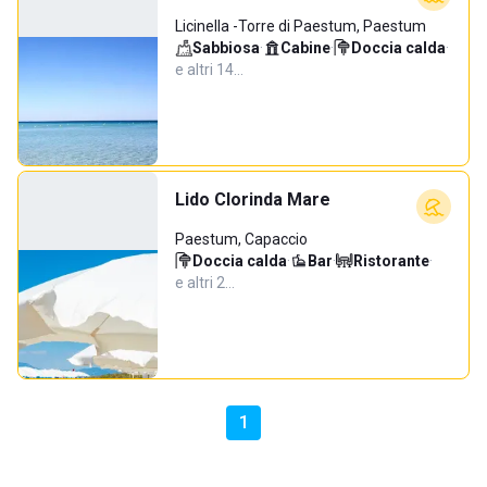
Licinella -Torre di Paestum, Paestum
Sabbiosa
·
Cabine
·
Doccia calda
·
e altri 14…
Lido Clorinda Mare
Paestum, Capaccio
Doccia calda
·
Bar
·
Ristorante
·
e altri 2…
1