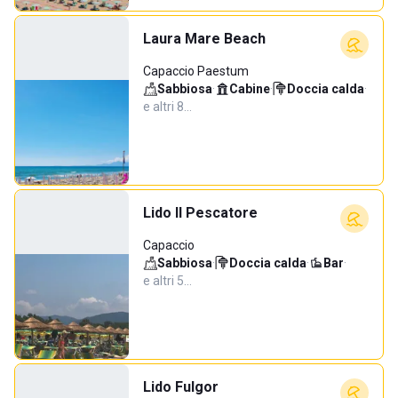
Laura Mare Beach
Capaccio Paestum
Sabbiosa
·
Cabine
·
Doccia calda
·
e altri 8…
Lido Il Pescatore
Capaccio
Sabbiosa
·
Doccia calda
·
Bar
·
e altri 5…
Lido Fulgor