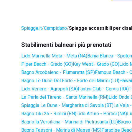
Spiagge.it
Campidano
Spiagge accessibili per disab
Stabilimenti balneari più prenotati
Lido Marinella Meta - Meta (NA)
Bahia Blanca - Spotor
Piper Beach - Grado (GO)
Key West - Grado (GO)
Lido 
Bagno Arcobaleno - Fiumaretta (SP)
Famous Beach - C
Bagno Le Dune Del Forte - Forte dei Marmi (LU)
Hawaii
Lido Venere - Agropoli (SA)
Fantini Club - Cervia (RA)
T
La Perla del Tirreno - Santa Marinella (RM)
Lido Onda B
Spiaggia Le Dune - Margherita di Savoia (BT)
La Vela -
Bagno Tiki 26 - Rimini (RN)
Lido Arturo - Portici (NA)
Li
Bagno la Versiliana - Marina di Pietrasanta (LU)
Bagno 
Bagno Fassoni - Marina di Massa (MS)
Paradise Beach