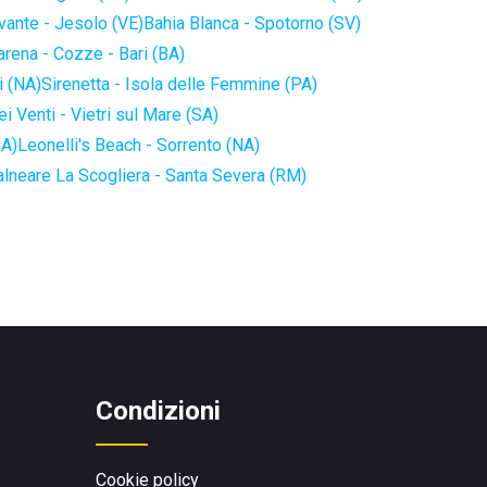
vante - Jesolo (VE)
Bahia Blanca - Spotorno (SV)
arena - Cozze - Bari (BA)
i (NA)
Sirenetta - Isola delle Femmine (PA)
i Venti - Vietri sul Mare (SA)
NA)
Leonelli's Beach - Sorrento (NA)
alneare La Scogliera - Santa Severa (RM)
Condizioni
Cookie policy