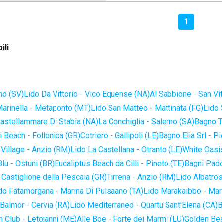
1
ili
no (SV)
Lido Da Vittorio - Vico Equense (NA)
Al Sabbione - San Vi
Marinella - Metaponto (MT)
Lido San Matteo - Mattinata (FG)
Lido 
astellammare Di Stabia (NA)
La Conchiglia - Salerno (SA)
Bagno T
 Beach - Follonica (GR)
Cotriero - Gallipoli (LE)
Bagno Elia Srl - P
-Village - Anzio (RM)
Lido La Castellana - Otranto (LE)
White Oasis
lu - Ostuni (BR)
Eucaliptus Beach da Cilli - Pineto (TE)
Bagni Pado
 Castiglione della Pescaia (GR)
Tirrena - Anzio (RM)
Lido Albatros
do Fatamorgana - Marina Di Pulsaano (TA)
Lido Marakaibbo - Mar
Balmor - Cervia (RA)
Lido Mediterraneo - Quartu Sant'Elena (CA)
B
 Club - Letojanni (ME)
Alle Boe - Forte dei Marmi (LU)
Golden Bea