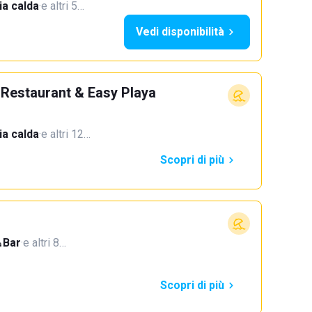
a calda
·
e altri 5…
Vedi disponibilità
 Restaurant & Easy Playa
a calda
·
e altri 12…
Scopri di più
Bar
·
e altri 8…
Scopri di più