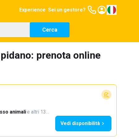
Experience
Sei un gestore?
Cerca
mpidano: prenota online
sso animali
·
e altri 13…
Vedi disponibilità