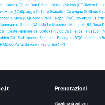
a - Gaeta (LT)
Lido Don Pablo - Castel Volturno (CE)
Riviera Di Le
 - Meta (NA)
Spiaggia Di Torre Guaceto - Carovigno (BR)
Lido Cal
ignano A Mare (BA)
Bagno Sirena - Napoli (NA)
Lido Arturo - Portic
llammare di Stabia (NA)
Lido Le Macchie - Monopoli (BA)
Rosa De
bar - Castellammare del Golfo (TP)
Lido Cala Felice - Pozzuoli (
olden Cliff Stabilimento Balneare - Bisceglie (BT)
Stabilimento B
(NA)
Lido Punta Burrone - Favignana (TP)
e.it
Prenotazioni
Stabilimenti balneari