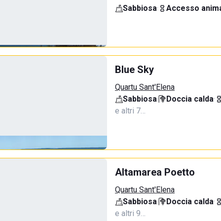
Sabbiosa
·
Accesso anima
Blue Sky
Quartu Sant'Elena
Sabbiosa
·
Doccia calda
·
e altri 7…
Altamarea Poetto
Quartu Sant'Elena
Sabbiosa
·
Doccia calda
·
e altri 9…