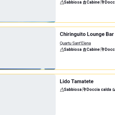
Sabbiosa
·
Cabine
·
Docci
Chiringuito Lounge Bar
Quartu Sant'Elena
Sabbiosa
·
Cabine
·
Docci
Lido Tamatete
Sabbiosa
·
Doccia calda
·