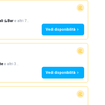
li
·
Bar
·
e altri 7…
Vedi disponibilità
te
·
e altri 3…
Vedi disponibilità