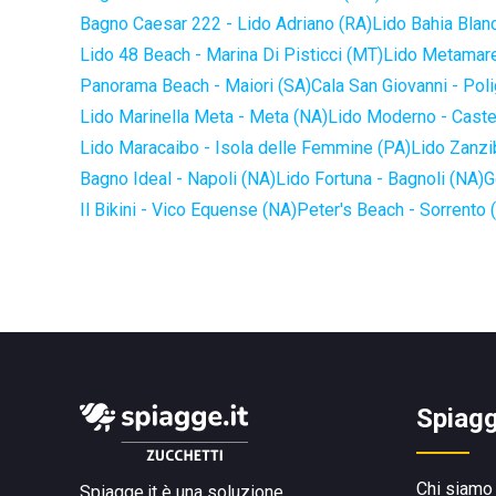
Bagno Caesar 222 - Lido Adriano (RA)
Lido Bahia Blanc
Lido 48 Beach - Marina Di Pisticci (MT)
Lido Metamare
Panorama Beach - Maiori (SA)
Cala San Giovanni - Pol
Lido Marinella Meta - Meta (NA)
Lido Moderno - Caste
Lido Maracaibo - Isola delle Femmine (PA)
Lido Zanzi
Bagno Ideal - Napoli (NA)
Lido Fortuna - Bagnoli (NA)
G
Il Bikini - Vico Equense (NA)
Peter's Beach - Sorrento 
Spiagg
Chi siamo
Spiagge.it è una soluzione