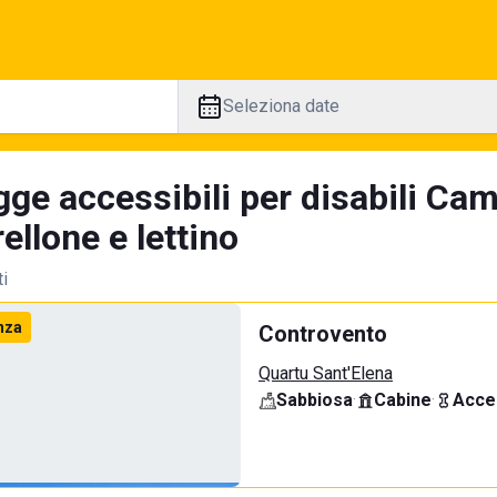
Seleziona date
gge accessibili per disabili Ca
llone e lettino
ti
nza
Controvento
Quartu Sant'Elena
Sabbiosa
·
Cabine
·
Acce