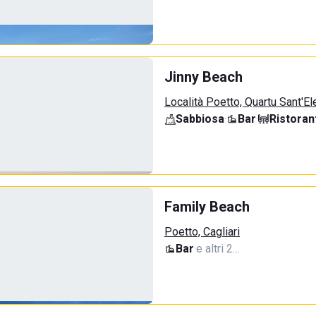
Jinny Beach
Località Poetto, Quartu Sant'El
Sabbiosa
·
Bar
·
Ristoran
Family Beach
Poetto, Cagliari
Bar
·
e altri 2…