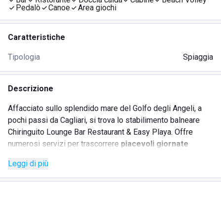
Pedalò
Canoe
Area giochi
Caratteristiche
Tipologia
Spiaggia
Descrizione
Affacciato sullo splendido mare del Golfo degli Angeli, a
pochi passi da Cagliari, si trova lo stabilimento balneare
Chiringuito Lounge Bar Restaurant & Easy Playa. Offre
numerosi servizi per trascorrere
piacevoli giornate
estive al mare
, tra
acqua cristallina e buon cibo
a prezzi
Leggi di più
convenienti.
Lo stabilimento balneare Chiringuito Lounge Bar Restaurant
& Easy Playa mette a disposizione dei clienti moltissimi
servizi, dal
noleggio degli ombrelloni e dei lettini
, fino