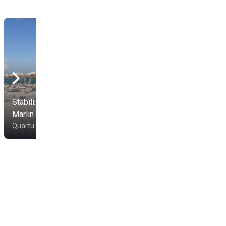
Stabilimento Balneare
Passaggio A Nord
Marlin
Ovest
Quartu Sant'Elena
Quartu Sant'Elena