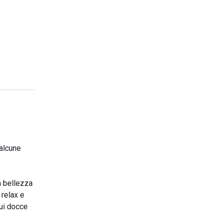
 alcune
a bellezza
 relax e
cui docce