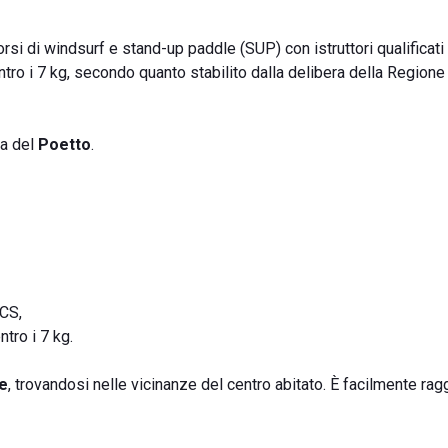
rsi di windsurf e stand-up paddle (SUP) con istruttori qualificati
ntro i 7 kg, secondo quanto stabilito dalla delibera della Region
ia del
Poetto
.
ICS,
ntro i 7 kg.
e
, trovandosi nelle vicinanze del centro abitato. È facilmente rag