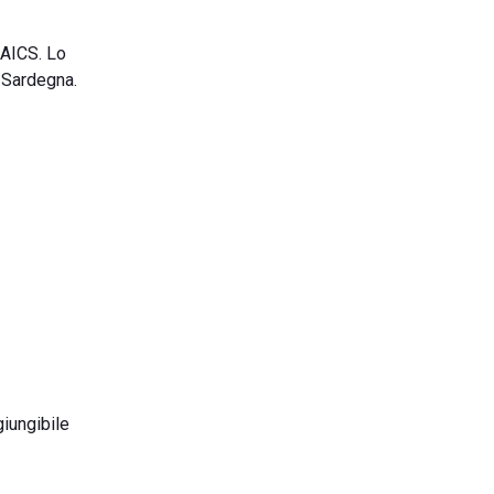
 AICS. Lo
e Sardegna.
giungibile