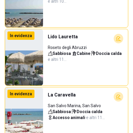
e altri 10…
In evidenza
Lido Lauretta
Roseto degli Abruzzi
Sabbiosa
·
Cabine
·
Doccia calda
·
e altri 11…
In evidenza
La Caravella
San Salvo Marina, San Salvo
Sabbiosa
·
Doccia calda
·
Accesso animali
·
e altri 11…