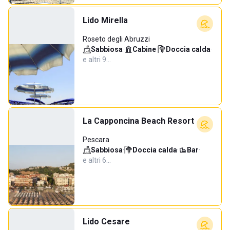
Lido Mirella
Roseto degli Abruzzi
Sabbiosa
·
Cabine
·
Doccia calda
·
e altri 9…
La Capponcina Beach Resort
Pescara
Sabbiosa
·
Doccia calda
·
Bar
·
e altri 6…
Lido Cesare