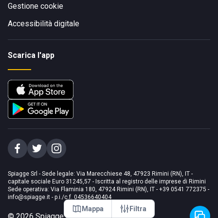
Gestione cookie
Accessibilità digitale
Scarica l'app
Spiagge Srl - Sede legale: Via Marecchiese 48, 47923 Rimini (RN), IT -
capitale sociale Euro 31245,57 - Iscritta al registro delle imprese di Rimini
Sede operativa: Via Flaminia 180, 47924 Rimini (RN), IT
-
+39 0541 772375
-
info@spiagge.it
- p.i./c.f. 04536640404
Mappa
Filtra
©
2026
Spiagge Srl. Tutti i diritti riservati.