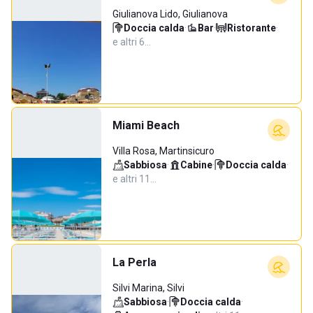
Giulianova Lido, Giulianova
Doccia calda
·
Bar
·
Ristorante
·
e altri 6…
Miami Beach
Villa Rosa, Martinsicuro
Sabbiosa
·
Cabine
·
Doccia calda
·
e altri 11…
La Perla
Silvi Marina, Silvi
Sabbiosa
·
Doccia calda
·