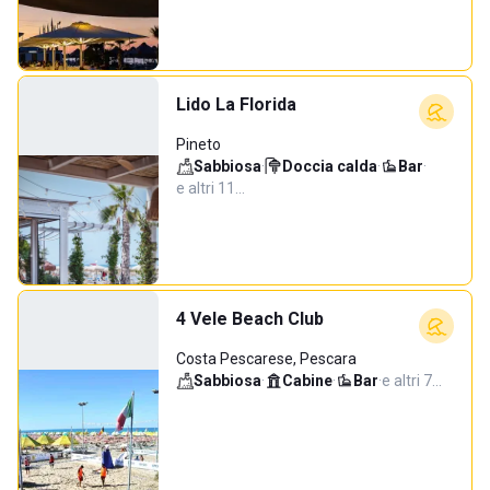
Lido La Florida
Pineto
Sabbiosa
·
Doccia calda
·
Bar
·
e altri 11…
4 Vele Beach Club
Costa Pescarese, Pescara
Sabbiosa
·
Cabine
·
Bar
·
e altri 7…