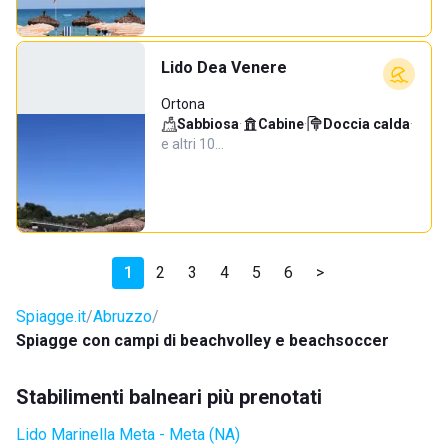
Lido Dea Venere
Ortona
Sabbiosa
·
Cabine
·
Doccia calda
·
e altri 10…
1
2
3
4
5
6
>
Spiagge.it
Abruzzo
Spiagge con campi di beachvolley e beachsoccer
Stabilimenti balneari più prenotati
Lido Marinella Meta - Meta (NA)