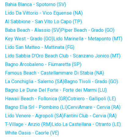
Bahia Blanca - Spotorno (SV)
Lido Da Vittorio - Vico Equense (NA)
Al Sabbione - San Vito Lo Capo (TP)
Baba Beach - Alassio (SV)
Piper Beach - Grado (GO)
Key West - Grado (GO)
Lido Marinella - Metaponto (MT)
Lido San Matteo - Mattinata (FG)
Lido Sabbia D'Oro Beach Club - Scanzano Jonico (MT)
Bagno Arcobaleno - Fiumaretta (SP)
Famous Beach - Castellammare Di Stabia (NA)
La Conchiglia - Salerno (SA)
Bagno Tivoli - Grado (GO)
Bagno Le Dune Del Forte - Forte dei Marmi (LU)
Hawaii Beach - Follonica (GR)
Cotriero - Gallipoli (LE)
Bagno Elia Srl - Piombino (LI)
CerviAmare - Cervia (RA)
Lido Venere - Agropoli (SA)
Fantini Club - Cervia (RA)
T-Village - Anzio (RM)
Lido La Castellana - Otranto (LE)
White Oasis - Caorle (VE)