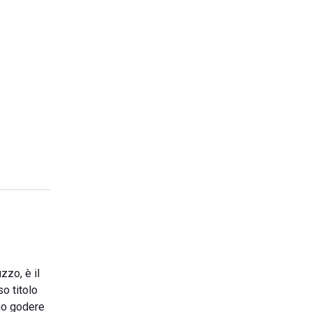
zzo, è il
so titolo
ono godere