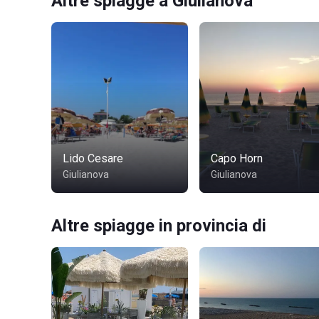
Altre spiagge a Giulianova
Lido Cesare
Capo Horn
Giulianova
Giulianova
Altre spiagge in provincia di