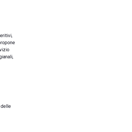
ritivi,
 propone
vizio
ianali,
 delle