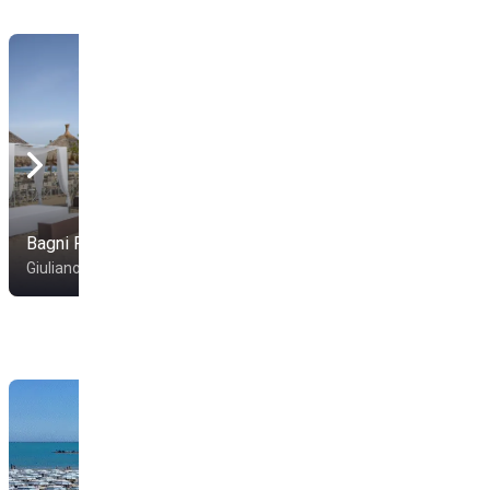
Bagni Riviera
Hotel Smeraldo
Giulianova
Giulianova