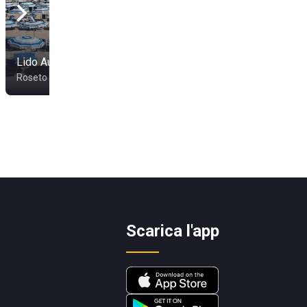
Lido Aurora
Lido Celommi 1907
Roseto degli Abruzzi
Roseto degli Abruzzi
Scarica l'app