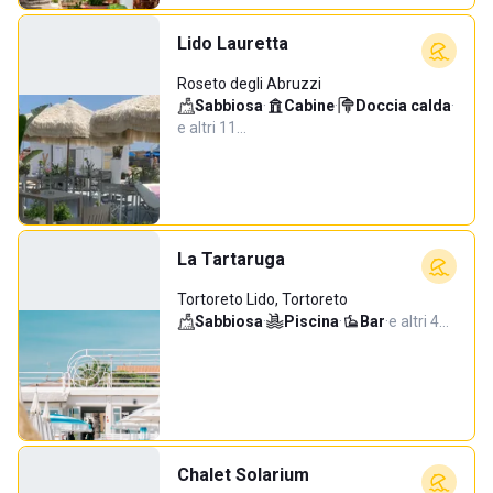
Lido Lauretta
Roseto degli Abruzzi
Sabbiosa
·
Cabine
·
Doccia calda
·
e altri 11…
La Tartaruga
Tortoreto Lido, Tortoreto
Sabbiosa
·
Piscina
·
Bar
·
e altri 4…
Chalet Solarium