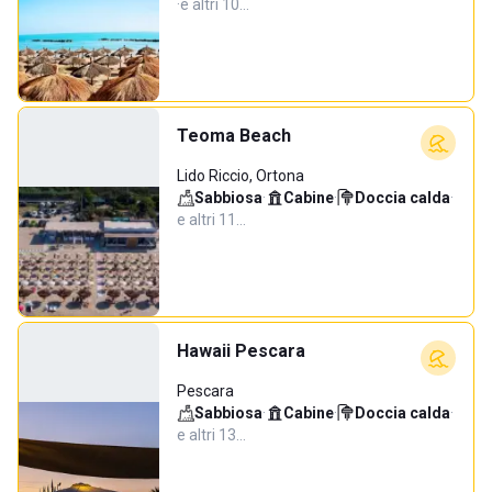
·
e altri 10…
Teoma Beach
Lido Riccio, Ortona
Sabbiosa
·
Cabine
·
Doccia calda
·
e altri 11…
Hawaii Pescara
Pescara
Sabbiosa
·
Cabine
·
Doccia calda
·
e altri 13…