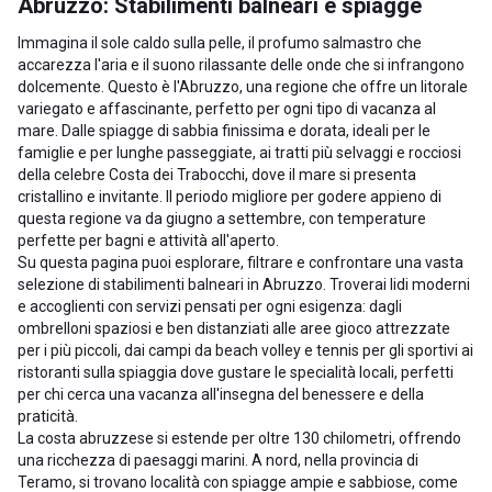
Abruzzo: Stabilimenti balneari e spiagge
Immagina il sole caldo sulla pelle, il profumo salmastro che
accarezza l'aria e il suono rilassante delle onde che si infrangono
dolcemente. Questo è l'Abruzzo, una regione che offre un litorale
variegato e affascinante, perfetto per ogni tipo di vacanza al
mare. Dalle spiagge di sabbia finissima e dorata, ideali per le
famiglie e per lunghe passeggiate, ai tratti più selvaggi e rocciosi
della celebre Costa dei Trabocchi, dove il mare si presenta
cristallino e invitante. Il periodo migliore per godere appieno di
questa regione va da giugno a settembre, con temperature
perfette per bagni e attività all'aperto.
Su questa pagina puoi esplorare, filtrare e confrontare una vasta
selezione di stabilimenti balneari in Abruzzo. Troverai lidi moderni
e accoglienti con servizi pensati per ogni esigenza: dagli
ombrelloni spaziosi e ben distanziati alle aree gioco attrezzate
per i più piccoli, dai campi da beach volley e tennis per gli sportivi ai
ristoranti sulla spiaggia dove gustare le specialità locali, perfetti
per chi cerca una vacanza all'insegna del benessere e della
praticità.
La costa abruzzese si estende per oltre 130 chilometri, offrendo
una ricchezza di paesaggi marini. A nord, nella provincia di
Teramo, si trovano località con spiagge ampie e sabbiose, come