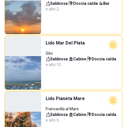
Sabbiosa
·
Doccia calda
·
Bar
·
e altri 2…
Lido Mar Del Plata
Silvi
Sabbiosa
·
Cabine
·
Doccia calda
·
e altri 10…
Lido Pianeta Mare
Francavilla al Mare
Sabbiosa
·
Cabine
·
Doccia calda
·
e altri 9…