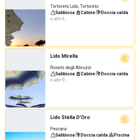
Tortoreto Lido, Tortoreto
Sabbiosa
·
Cabine
·
Doccia calda
·
e altri 6…
Lido Mirella
Roseto degli Abruzzi
Sabbiosa
·
Cabine
·
Doccia calda
·
e altri 9…
Lido Stella D'Oro
Pescara
Sabbiosa
·
Doccia calda
·
Piscina