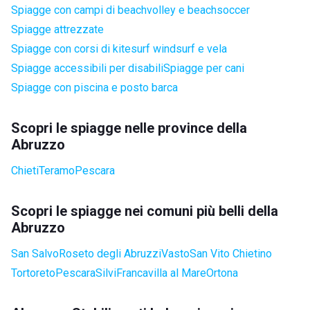
Spiagge con campi di beachvolley e beachsoccer
Spiagge attrezzate
Spiagge con corsi di kitesurf windsurf e vela
Spiagge accessibili per disabili
Spiagge per cani
Spiagge con piscina e posto barca
Scopri le spiagge nelle province della
Abruzzo
Chieti
Teramo
Pescara
Scopri le spiagge nei comuni più belli della
Abruzzo
San Salvo
Roseto degli Abruzzi
Vasto
San Vito Chietino
Tortoreto
Pescara
Silvi
Francavilla al Mare
Ortona