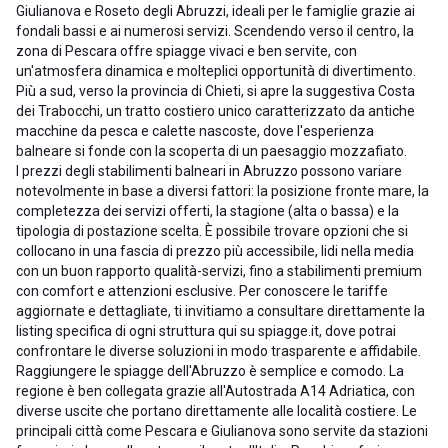
Giulianova e Roseto degli Abruzzi, ideali per le famiglie grazie ai
fondali bassi e ai numerosi servizi. Scendendo verso il centro, la
zona di Pescara offre spiagge vivaci e ben servite, con
un'atmosfera dinamica e molteplici opportunità di divertimento.
Più a sud, verso la provincia di Chieti, si apre la suggestiva Costa
dei Trabocchi, un tratto costiero unico caratterizzato da antiche
macchine da pesca e calette nascoste, dove l'esperienza
balneare si fonde con la scoperta di un paesaggio mozzafiato.
I prezzi degli stabilimenti balneari in Abruzzo possono variare
notevolmente in base a diversi fattori: la posizione fronte mare, la
completezza dei servizi offerti, la stagione (alta o bassa) e la
tipologia di postazione scelta. È possibile trovare opzioni che si
collocano in una fascia di prezzo più accessibile, lidi nella media
con un buon rapporto qualità-servizi, fino a stabilimenti premium
con comfort e attenzioni esclusive. Per conoscere le tariffe
aggiornate e dettagliate, ti invitiamo a consultare direttamente la
listing specifica di ogni struttura qui su spiagge.it, dove potrai
confrontare le diverse soluzioni in modo trasparente e affidabile.
Raggiungere le spiagge dell'Abruzzo è semplice e comodo. La
regione è ben collegata grazie all'Autostrada A14 Adriatica, con
diverse uscite che portano direttamente alle località costiere. Le
principali città come Pescara e Giulianova sono servite da stazioni