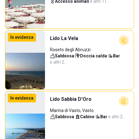
Accesso animali
·
e altri 11…
In evidenza
Lido La Vela
Roseto degli Abruzzi
Sabbiosa
·
Doccia calda
·
Bar
·
e altri 2…
In evidenza
Lido Sabbia D'Oro
Marina di Vasto, Vasto
Sabbiosa
·
Cabine
·
Bar
·
e altri 2…