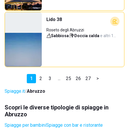
Lido 38
Roseto degli Abruzzi
Sabbiosa
·
Doccia calda
·
e altri 1…
1
2
3
...
25
26
27
>
Spiagge.it
Abruzzo
Scopri le diverse tipologie di spiagge in
Abruzzo
Spiagge per bambini
Spiagge con bar e ristorante