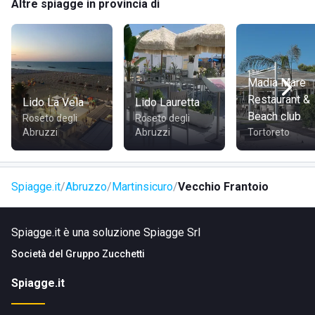
Altre spiagge in provincia di
Teramo
.
COME RAGGIUNGERE COUNTRY HOUSE IL VECCHIO
FRANTOIO
Madia Mare
In
auto
dalla: Stazione di
Alba Adriatica
- 8 min, Stazione
Restaurant &
Lido La Vela
Lido Lauretta
di
Monsampolo
del Tronto
- 10 min, Stazione di
Porto
Beach club
Roseto degli
Roseto degli
d'Ascoli
(San Benedetto del Tronto) - 12 min.
Abruzzi
Abruzzi
Tortoreto
Spiagge.it
Abruzzo
Martinsicuro
Vecchio Frantoio
Spiagge.it è una soluzione Spiagge Srl
Società del
Gruppo Zucchetti
Spiagge.it