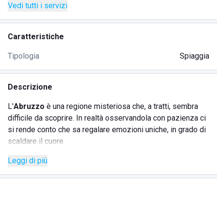
Vedi tutti i servizi
Caratteristiche
Tipologia
Spiaggia
Descrizione
L'
Abruzzo
è una regione misteriosa che, a tratti, sembra
difficile da scoprire. In realtà osservandola con pazienza ci
si rende conto che sa regalare emozioni uniche, in grado di
scaldare il cuore.
Quando poi si sceglie una struttura come il
Country House
Leggi di più
Il Vecchio Frantoio
per viverla pienamente questa magia
diventa realtà e le bellezze del territorio appaiono chiare
agli occhi dei visitatori.
Natura, divertimento, buona cucina, interessanti escursioni
e location suggestive fanno del
Country House Il Vecchio