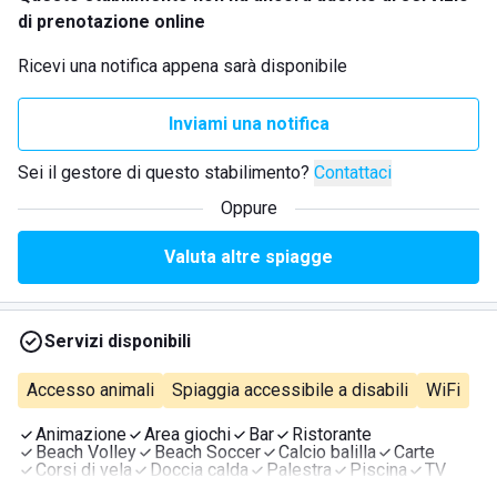
di prenotazione online
Ricevi una notifica appena sarà disponibile
Inviami una notifica
Sei il gestore di questo stabilimento?
Contattaci
Oppure
Valuta altre spiagge
Servizi disponibili
Accesso animali
Spiaggia accessibile a disabili
WiFi
Animazione
Area giochi
Bar
Ristorante
Beach Volley
Beach Soccer
Calcio balilla
Carte
Corsi di vela
Doccia calda
Palestra
Piscina
TV
Videogiochi
Giochi da tavolo