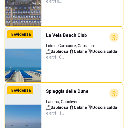
e altri 8…
In evidenza
La Vela Beach Club
Lido di Camaiore, Camaiore
Sabbiosa
·
Cabine
·
Doccia calda
·
e altri 10…
In evidenza
Spiaggia delle Dune
Lacona, Capoliveri
Sabbiosa
·
Cabine
·
Doccia calda
·
e altri 11…