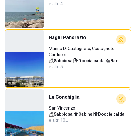
e altri 4…
Bagni Pancrazio
Marina Di Castagneto, Castagneto
Carducci
Sabbiosa
·
Doccia calda
·
Bar
·
e altri 5…
La Conchiglia
San Vincenzo
Sabbiosa
·
Cabine
·
Doccia calda
·
e altri 10…