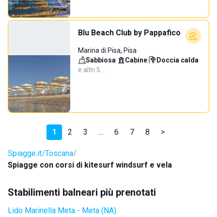
Blu Beach Club by Pappafico
Marina di Pisa, Pisa
Sabbiosa
·
Cabine
·
Doccia calda
·
e altri 5…
1
2
3
...
6
7
8
>
Spiagge.it
Toscana
Spiagge con corsi di kitesurf windsurf e vela
Stabilimenti balneari più prenotati
Lido Marinella Meta - Meta (NA)