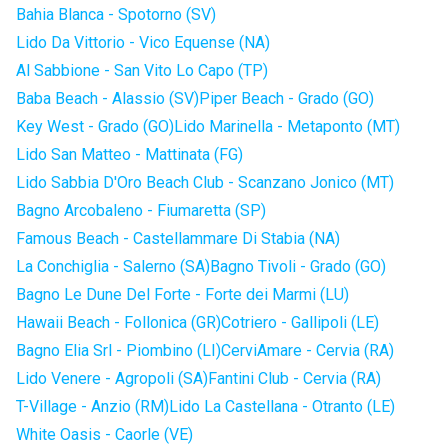
Bahia Blanca - Spotorno (SV)
Lido Da Vittorio - Vico Equense (NA)
Al Sabbione - San Vito Lo Capo (TP)
Baba Beach - Alassio (SV)
Piper Beach - Grado (GO)
Key West - Grado (GO)
Lido Marinella - Metaponto (MT)
Lido San Matteo - Mattinata (FG)
Lido Sabbia D'Oro Beach Club - Scanzano Jonico (MT)
Bagno Arcobaleno - Fiumaretta (SP)
Famous Beach - Castellammare Di Stabia (NA)
La Conchiglia - Salerno (SA)
Bagno Tivoli - Grado (GO)
Bagno Le Dune Del Forte - Forte dei Marmi (LU)
Hawaii Beach - Follonica (GR)
Cotriero - Gallipoli (LE)
Bagno Elia Srl - Piombino (LI)
CerviAmare - Cervia (RA)
Lido Venere - Agropoli (SA)
Fantini Club - Cervia (RA)
T-Village - Anzio (RM)
Lido La Castellana - Otranto (LE)
White Oasis - Caorle (VE)