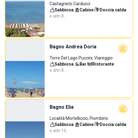
Castagneto Carducci
Sabbiosa
·
Cabine
·
Doccia calda
·
e altri 8…
Bagno Andrea Doria
Torre Del Lago Puccini, Viareggio
Sabbiosa
·
Bar
·
Ristorante
·
e altri 8…
Bagno Elia
Località Mortelliccio, Piombino
Sabbiosa
·
Cabine
·
Doccia calda
·
e altri 16…