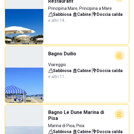
Restaurant
Principina Mare, Principina a Mare
Sabbiosa
·
Cabine
·
Doccia calda
·
e altri 14…
Bagno Duilio
Viareggio
Sabbiosa
·
Cabine
·
Doccia calda
·
e altri 11…
Bagno Le Dune Marina di
Pisa
Marina di Pisa, Pisa
Sabbiosa
·
Cabine
·
Doccia calda
·