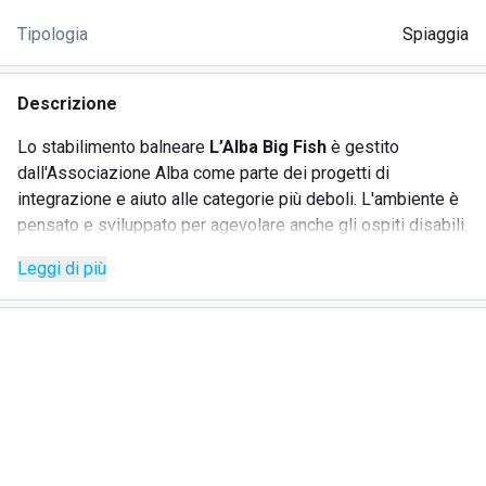
Tipologia
Spiaggia
Descrizione
Lo stabilimento balneare
L’Alba Big Fish
è gestito
dall'Associazione Alba come parte dei progetti di
integrazione e aiuto alle categorie più deboli. L'ambiente è
pensato e sviluppato per agevolare anche gli ospiti disabili.
In un luogo accogliente e curato, lo staff è pronto a ospitarti
Leggi di più
durante il tuo soggiorno offrendoti sia divertimento che
relax grazie a numerosi servizi.
SERVIZI
Bar sempre fornito per pause snack o aperitivi
Ristorante per pranzi in spiaggia
Wi-Fi gratuito