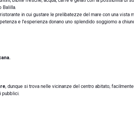
tini, bibite fresche, acqua, caffè e gelati con la possibilità di s
 Balilla.
istorante in cui gustare le prelibatezze del mare con una vista 
competenza e l'esperienza donano uno splendido soggiorno a chiu
cana.
re
, dunque si trova nelle vicinanze del centro abitato; facilmente
i pubblici.