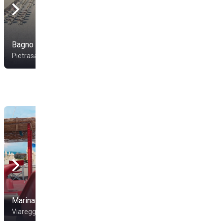
Bagno Nautilus Beach
Bagno Coluccini
Pietrasanta
Pietrasanta
Marina Torre Beach
Bagno Teresa
Viareggio
Viareggio