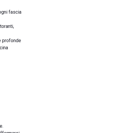
ogni fascia
toranti,
e profonde
cina
e.