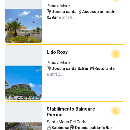
Praia a Mare
Doccia calda
·
Accesso animali
·
Bar
·
e altri 9…
Lido Roxy
Praia a Mare
Doccia calda
·
Bar
·
Ristorante
·
e altri 2…
Stabilimento Balneare
Pierino
Santa Maria Del Cedro
Sabbiosa
·
Doccia calda
·
Bar
·