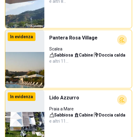
e altri 8…
In evidenza
Pantera Rosa Village
Scalea
Sabbiosa
·
Cabine
·
Doccia calda
·
e altri 11…
In evidenza
Lido Azzurro
Praia a Mare
Sabbiosa
·
Cabine
·
Doccia calda
·
e altri 11…