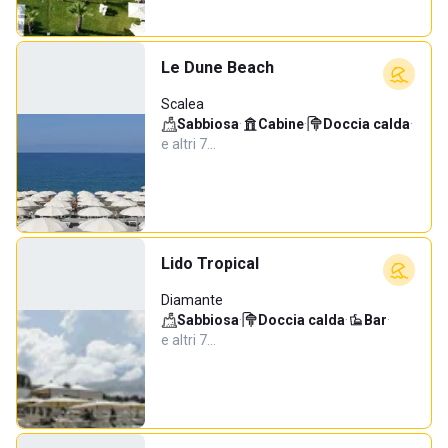
Le Dune Beach
Scalea
Sabbiosa
·
Cabine
·
Doccia calda
·
e altri 7…
Lido Tropical
Diamante
Sabbiosa
·
Doccia calda
·
Bar
·
e altri 7…