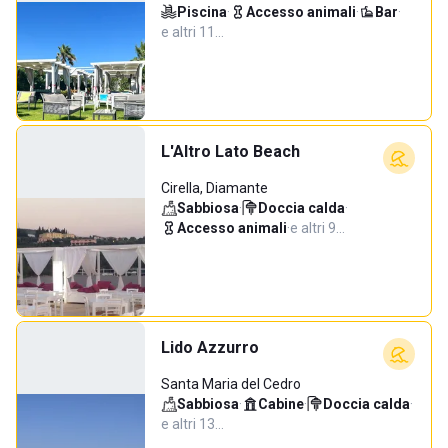
Piscina
·
Accesso animali
·
Bar
·
e altri 11…
L'Altro Lato Beach
Cirella, Diamante
Sabbiosa
·
Doccia calda
·
Accesso animali
·
e altri 9…
Lido Azzurro
Santa Maria del Cedro
Sabbiosa
·
Cabine
·
Doccia calda
·
e altri 13…