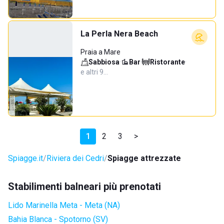
La Perla Nera Beach
Praia a Mare
Sabbiosa
·
Bar
·
Ristorante
·
e altri 9…
1
2
3
>
Spiagge.it
Riviera dei Cedri
Spiagge attrezzate
Stabilimenti balneari più prenotati
Lido Marinella Meta - Meta (NA)
Bahia Blanca - Spotorno (SV)