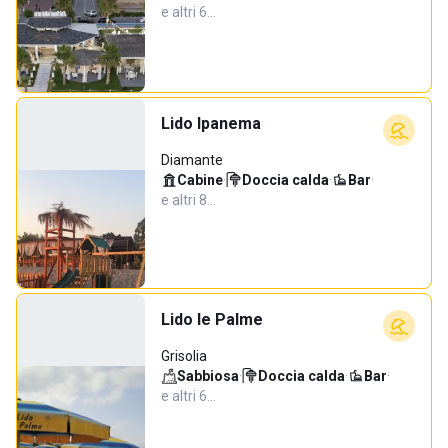
e altri 6…
Lido Ipanema
Diamante
Cabine
·
Doccia calda
·
Bar
·
e altri 8…
Lido le Palme
Grisolia
Sabbiosa
·
Doccia calda
·
Bar
·
e altri 6…