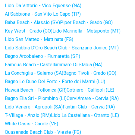
Lido Da Vittorio - Vico Equense (NA)
Al Sabbione - San Vito Lo Capo (TP)
Baba Beach - Alassio (SV)
Piper Beach - Grado (GO)
Key West - Grado (GO)
Lido Marinella - Metaponto (MT)
Lido San Matteo - Mattinata (FG)
Lido Sabbia D'Oro Beach Club - Scanzano Jonico (MT)
Bagno Arcobaleno - Fiumaretta (SP)
Famous Beach - Castellammare Di Stabia (NA)
La Conchiglia - Salerno (SA)
Bagno Tivoli - Grado (GO)
Bagno Le Dune Del Forte - Forte dei Marmi (LU)
Hawaii Beach - Follonica (GR)
Cotriero - Gallipoli (LE)
Bagno Elia Srl - Piombino (LI)
CerviAmare - Cervia (RA)
Lido Venere - Agropoli (SA)
Fantini Club - Cervia (RA)
T-Village - Anzio (RM)
Lido La Castellana - Otranto (LE)
White Oasis - Caorle (VE)
Quasenada Beach Club - Vieste (FG)