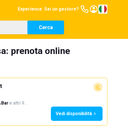
Experience
Sei un gestore?
Cerca
a: prenota online
t
Bar
·
e altri 9…
Vedi disponibilità