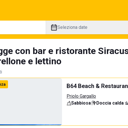
Seleziona date
gge con bar e ristorante Siracus
llone e lettino
ti
nza
B64 Beach & Restauran
Priolo Gargallo
Sabbiosa
·
Doccia calda
·