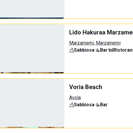
Lido Hakuraa Marzame
Marzamemi, Marzamemi
Sabbiosa
·
Bar
·
Ristoran
Voria Beach
Avola
Sabbiosa
·
Bar