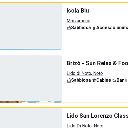
Isola Blu
Marzamemi
Sabbiosa
·
Accesso anima
Brizò - Sun Relax & Fo
Lido di Noto, Noto
Sabbiosa
·
Cabine
·
Bar
·
e
Lido San Lorenzo Class
Lido Di Noto, Noto