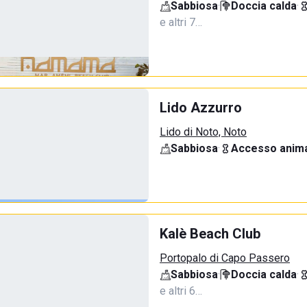
Sabbiosa
·
Doccia calda
·
e altri 7…
Lido Azzurro
Lido di Noto, Noto
Sabbiosa
·
Accesso anima
Kalè Beach Club
Portopalo di Capo Passero
Sabbiosa
·
Doccia calda
·
e altri 6…