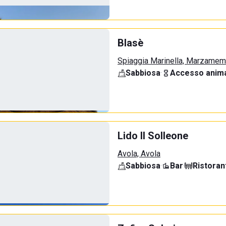
Blasè
Spiaggia Marinella, Marzamem
Sabbiosa
·
Accesso anima
Lido Il Solleone
Avola, Avola
Sabbiosa
·
Bar
·
Ristoran