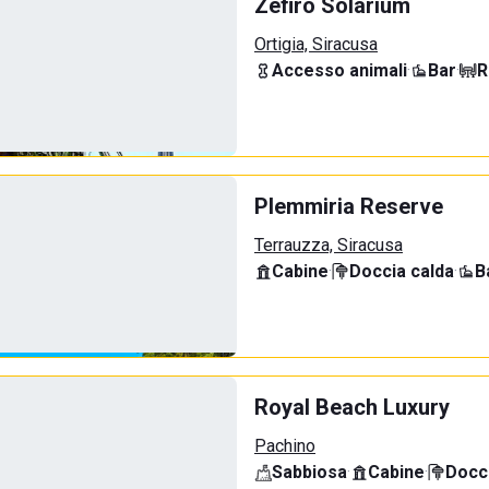
Zefiro Solarium
Ortigia, Siracusa
Accesso animali
·
Bar
·
R
Plemmiria Reserve
Terrauzza, Siracusa
Cabine
·
Doccia calda
·
B
Royal Beach Luxury
Pachino
Sabbiosa
·
Cabine
·
Docci