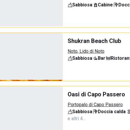
Sabbiosa
·
Cabine
·
Docci
Shukran Beach Club
Noto, Lido di Noto
Sabbiosa
·
Bar
·
Ristoran
Oasi di Capo Passero
Portopalo di Capo Passero
Sabbiosa
·
Doccia calda
·
e altri 4…