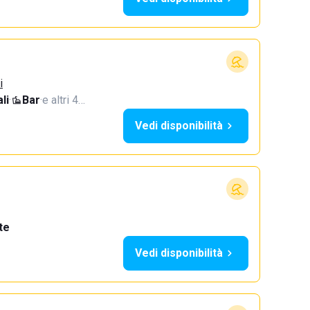
i
li
·
Bar
·
e altri 4…
Vedi disponibilità
te
Vedi disponibilità