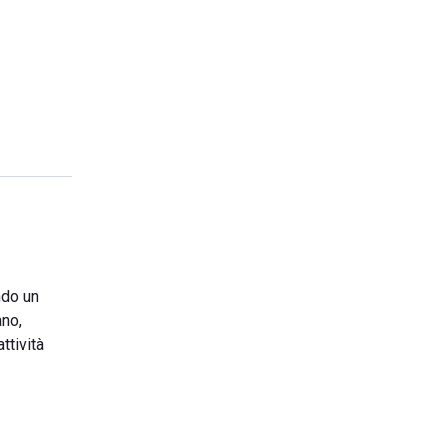
ndo un
ano,
ttività