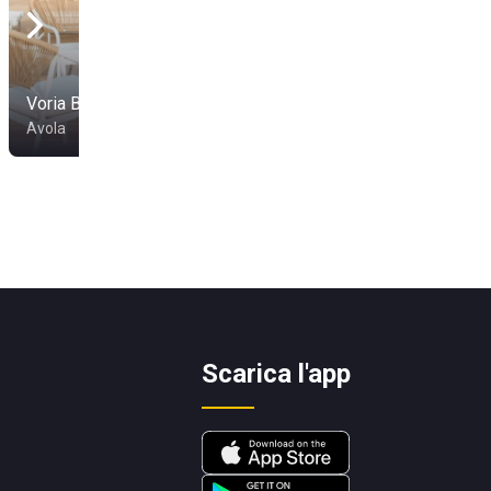
Voria Beach
Avola
Scarica l'app