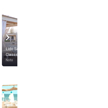
Aura Beach Club -
Lido San Lorenzo
Scogliera Bianca -
Classic & Plus
Lido di Noto
Noto
Noto