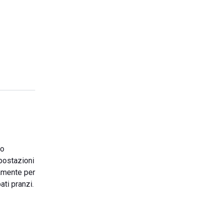
to
 postazioni
vamente per
ati pranzi.