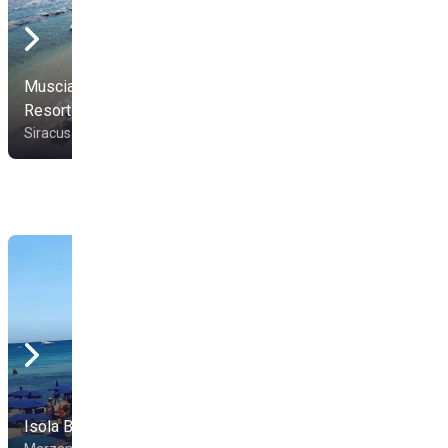
Musciara Siracusa
Resort
Ognina Sun & Food
Siracusa
Siracusa
Isola Blu