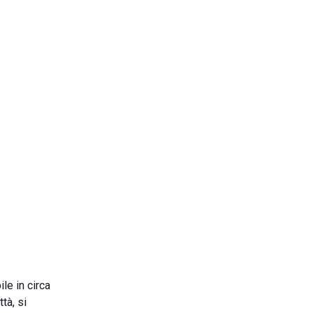
le in circa
tà, si