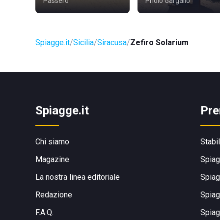
Passero
Priolo Gargallo
Spiagge.it
Sicilia
Siracusa
Zefiro Solarium
Spiagge.it
Pre
Chi siamo
Stabi
Magazine
Spiag
La nostra linea editoriale
Spiag
Redazione
Spiag
F.A.Q.
Spiag