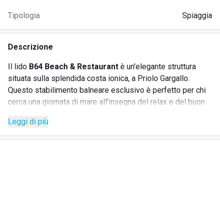
Tipologia
Spiaggia
Descrizione
Il lido
B64 Beach & Restaurant
è un'elegante struttura
situata sulla splendida costa ionica, a Priolo Gargallo.
Questo stabilimento balneare esclusivo è perfetto per chi
cerca una giornata di mare all'insegna del relax e del buon
cibo. Oltre a una spiaggia attrezzata con lettini e ombrelloni,
Leggi di più
il lido offre una raffinata esperienza culinaria grazie al
ristorante sulla spiaggia che propone piatti della cucina
italiana accompagnati da cocktail ricercati. Perfetto per gli
amanti degli sport acquatici, qui è possibile sfidarsi in
partite di beach tennis e pallavolo.
SERVIZI