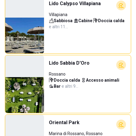
Lido Calypso Villapiana
Villapiana
Sabbiosa
·
Cabine
·
Doccia calda
·
e altri 11…
Lido Sabbia D'Oro
Rossano
Doccia calda
·
Accesso animali
·
Bar
·
e altri 9…
Oriental Park
Marina di Rossano, Rossano