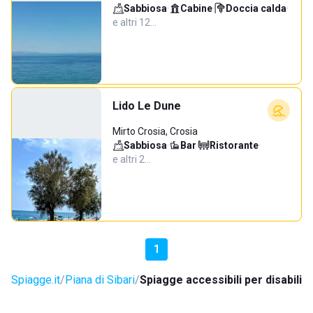
Sabbiosa
·
Cabine
·
Doccia calda
·
e altri 12…
Lido Le Dune
Mirto Crosia, Crosia
Sabbiosa
·
Bar
·
Ristorante
·
e altri 2…
1
Spiagge.it
Piana di Sibari
Spiagge accessibili per disabili