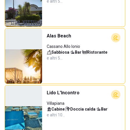
e altri 5…
Alas Beach
Cassano Allo Ionio
Sabbiosa
·
Bar
·
Ristorante
·
e altri 5…
Lido L'Incontro
Villapiana
Cabine
·
Doccia calda
·
Bar
·
e altri 10…