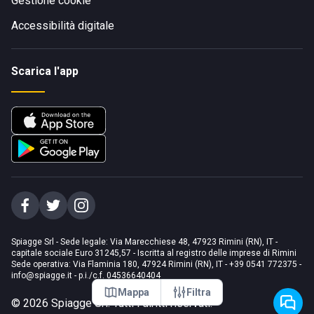
Gestione cookie
Accessibilità digitale
Scarica l'app
Spiagge Srl - Sede legale: Via Marecchiese 48, 47923 Rimini (RN), IT -
capitale sociale Euro 31245,57 - Iscritta al registro delle imprese di Rimini
Sede operativa: Via Flaminia 180, 47924 Rimini (RN), IT
-
+39 0541 772375
-
info@spiagge.it
- p.i./c.f. 04536640404
Mappa
Filtra
©
2026
Spiagge Srl. Tutti i diritti riservati.