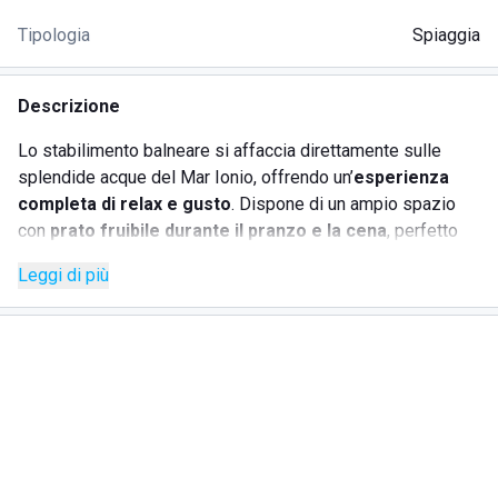
Tipologia
Spiaggia
Descrizione
Lo stabilimento balneare si affaccia direttamente sulle
splendide acque del Mar Ionio, offrendo un’
esperienza
completa di relax e gusto
. Dispone di un ampio spazio
con
prato fruibile durante il pranzo e la cena
, perfetto
per chi desidera mangiare all’aperto in un’atmosfera
Leggi di più
informale e rilassata.
Il
ristorante
propone un ricco menù con piatti di mare e di
terra, pensati per soddisfare ogni palato. Immancabile il
servizio aperitivi e cocktail
, da gustare direttamente in
spiaggia, magari al tramonto, con i piedi nella sabbia e il
suono delle onde in sottofondo.
Curiosità: spesso vengono organizzate
serate a tema o
con musica dal vivo
, rendendo ogni visita un’occasione
speciale.