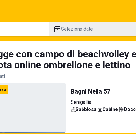
Seleziona date
gge con campo di beachvolley 
ta online ombrellone e lettino
ati
nza
Bagni Nella 57
Senigallia
Sabbiosa
·
Cabine
·
Docci