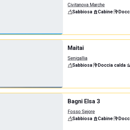
Civitanova Marche
Sabbiosa
·
Cabine
·
Docci
Maitai
Senigallia
Sabbiosa
·
Doccia calda
·
Bagni Elsa 3
Fosso Sejore
Sabbiosa
·
Cabine
·
Docci