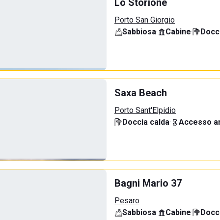
Lo Storione
Porto San Giorgio
Sabbiosa
·
Cabine
·
Docci
Saxa Beach
Porto Sant'Elpidio
Doccia calda
·
Accesso an
Bagni Mario 37
Pesaro
Sabbiosa
·
Cabine
·
Docci