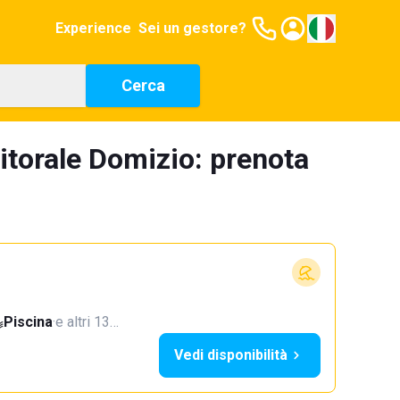
Experience
Sei un gestore?
Cerca
itorale Domizio: prenota
Piscina
·
e altri 13…
Vedi disponibilità