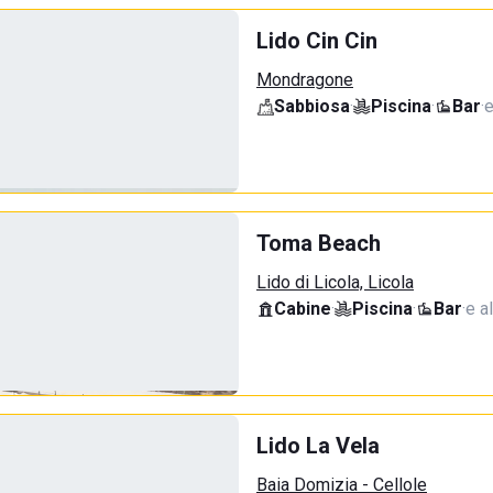
Lido Cin Cin
Mondragone
Sabbiosa
·
Piscina
·
Bar
·
e
Toma Beach
Lido di Licola, Licola
Cabine
·
Piscina
·
Bar
·
e al
Lido La Vela
Baia Domizia - Cellole