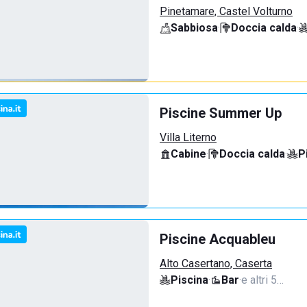
Pinetamare, Castel Volturno
Sabbiosa
·
Doccia calda
·
Piscine Summer Up
Villa Literno
Cabine
·
Doccia calda
·
P
Piscine Acquableu
Alto Casertano, Caserta
Piscina
·
Bar
·
e altri 5…