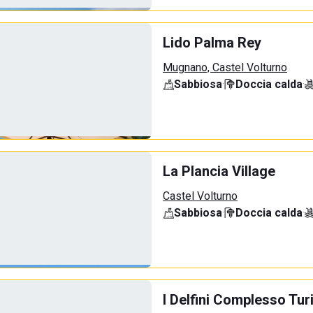
Lido Palma Rey
Mugnano, Castel Volturno
Sabbiosa
·
Doccia calda
·
La Plancia Village
Castel Volturno
Sabbiosa
·
Doccia calda
·
I Delfini Complesso Tur