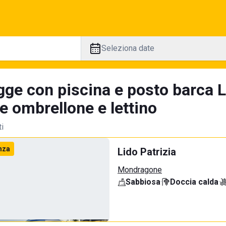
Seleziona date
gge con piscina e posto barca L
e ombrellone e lettino
ti
nza
Lido Patrizia
Mondragone
Sabbiosa
·
Doccia calda
·