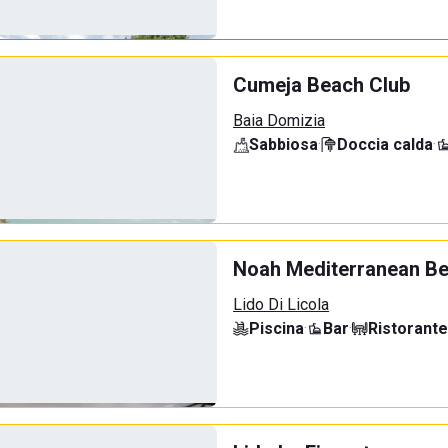
Cumeja Beach Club
Baia Domizia
Sabbiosa
·
Doccia calda
·
Noah Mediterranean B
Lido Di Licola
Piscina
·
Bar
·
Ristorante