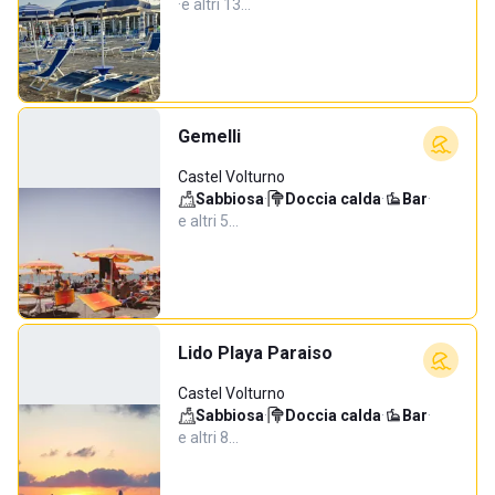
·
e altri 13…
Gemelli
Castel Volturno
Sabbiosa
·
Doccia calda
·
Bar
·
e altri 5…
Lido Playa Paraiso
Castel Volturno
Sabbiosa
·
Doccia calda
·
Bar
·
e altri 8…