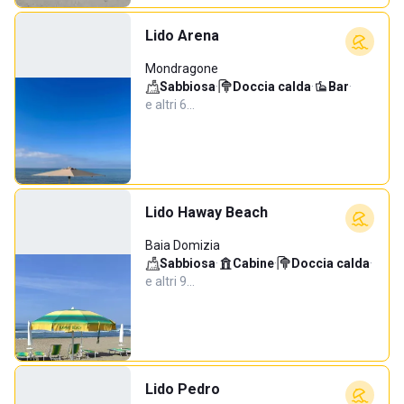
Lido Arena
Mondragone
Sabbiosa
·
Doccia calda
·
Bar
·
e altri 6…
Lido Haway Beach
Baia Domizia
Sabbiosa
·
Cabine
·
Doccia calda
·
e altri 9…
Lido Pedro