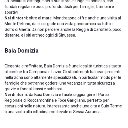
La località si distingue per il suo litorale lungo e sabbioso, con
fondali regolari e poco profondi, ideali per famiglie, bambini e
sportivi.
Nei dintorni:
oltre al mare, Mondragone offre anche una visita al
Monte Petrino, da cui si gode una vista panoramica su tutto il
Golfo di Gaeta. Da non perdere anche la Reggia di Carditello, poco
distante, e i siti archeologici di Sinuessa.
Baia Domizia
Elegante e raffinitata, Baia Domizia è una località turistica situata
al confine tra Campania e Lazio. Gli stabilimenti balneari presenti
nella zona sono altamente specializzati, in particolar modo per le
famiglie che potranno godersi una vacanza in tutta sicurezza
grazie a fondali bassi e sabbiosi.
Nei dintorni:
da Baia Domizia è facile raggiungere il Parco
Regionale di Roccamonfina e Foce Garigliano, perfetto per
escursioni nella natura. Interessante anche una gita a Suio Terme
o una visita alla cittadina medievale di Sessa Aurunca.