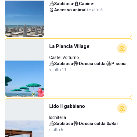
Sabbiosa
·
Cabine
·
Accesso animali
·
e altri 6…
La Plancia Village
Castel Volturno
Sabbiosa
·
Doccia calda
·
Piscina
·
e altri 11…
Lido Il gabbiano
Ischitella
Sabbiosa
·
Doccia calda
·
Bar
·
e altri 6…