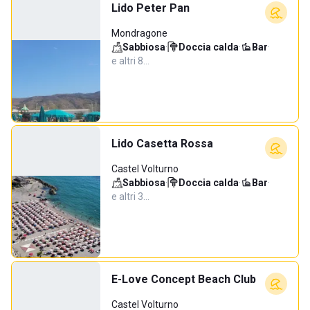
Lido Peter Pan
Mondragone
Sabbiosa
·
Doccia calda
·
Bar
·
e altri 8…
Lido Casetta Rossa
Castel Volturno
Sabbiosa
·
Doccia calda
·
Bar
·
e altri 3…
E-Love Concept Beach Club
Castel Volturno