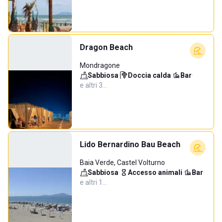
Dragon Beach
Mondragone
Sabbiosa
·
Doccia calda
·
Bar
·
e altri 3…
Lido Bernardino Bau Beach
Baia Verde, Castel Volturno
Sabbiosa
·
Accesso animali
·
Bar
·
e altri 1…