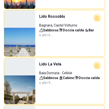
Lido Rossoblu
Bagnara, Castel Volturno
Sabbiosa
·
Doccia calda
·
Bar
·
e altri 6…
Lido La Vela
Baia Domizia - Cellole
Sabbiosa
·
Cabine
·
Doccia calda
·
e altri 9…