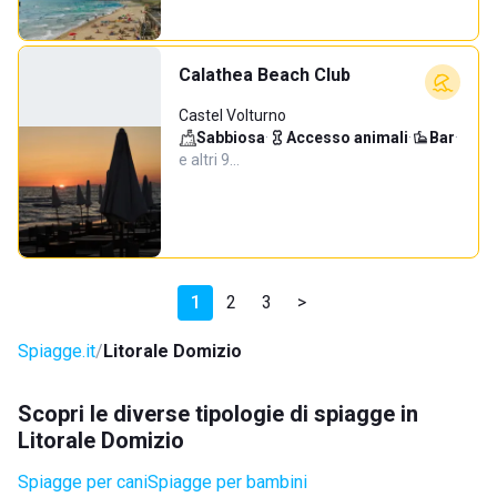
Calathea Beach Club
Castel Volturno
Sabbiosa
·
Accesso animali
·
Bar
·
e altri 9…
1
2
3
>
Spiagge.it
Litorale Domizio
Scopri le diverse tipologie di spiagge in
Litorale Domizio
Spiagge per cani
Spiagge per bambini