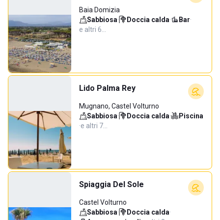
Baia Domizia
Sabbiosa
·
Doccia calda
·
Bar
·
e altri 6…
Lido Palma Rey
Mugnano, Castel Volturno
Sabbiosa
·
Doccia calda
·
Piscina
·
e altri 7…
Spiaggia Del Sole
Castel Volturno
Sabbiosa
·
Doccia calda
·