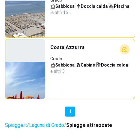
Grado
Sabbiosa
·
Doccia calda
·
Piscina
·
e altri 15…
Costa Azzurra
Grado
Sabbiosa
·
Cabine
·
Doccia calda
·
e altri 3…
1
Spiagge.it
Laguna di Grado
Spiagge attrezzate