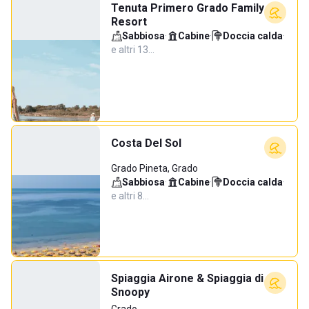
Tenuta Primero Grado Family
Resort
Sabbiosa
·
Cabine
·
Doccia calda
·
e altri 13…
Costa Del Sol
Grado Pineta, Grado
Sabbiosa
·
Cabine
·
Doccia calda
·
e altri 8…
Spiaggia Airone & Spiaggia di
Snoopy