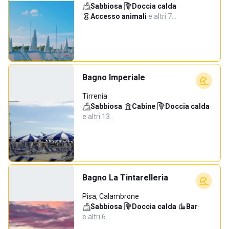
Sabbiosa
·
Doccia calda
·
Accesso animali
·
e altri 7…
Bagno Imperiale
Tirrenia
Sabbiosa
·
Cabine
·
Doccia calda
·
e altri 13…
Bagno La Tintarelleria
Pisa, Calambrone
Sabbiosa
·
Doccia calda
·
Bar
·
e altri 6…