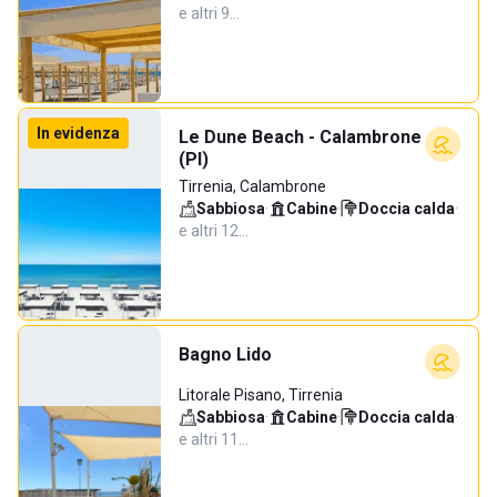
e altri 9…
In evidenza
Le Dune Beach - Calambrone
(PI)
Tirrenia, Calambrone
Sabbiosa
·
Cabine
·
Doccia calda
·
e altri 12…
Bagno Lido
Litorale Pisano, Tirrenia
Sabbiosa
·
Cabine
·
Doccia calda
·
e altri 11…