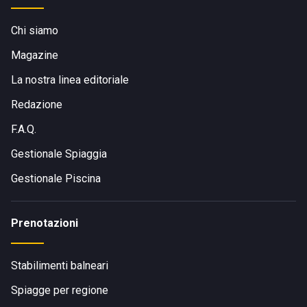
In auto:
da Pisa, seguire le indicazioni per Marina di Pisa.
Chi siamo
In treno:
scendere alla stazione di Pisa, poi proseguire
Magazine
con la linea bus 10 (circa 30 minuti).
La nostra linea editoriale
L’aeroporto più vicino:
Pisa Galileo Galilei.
Redazione
F.A.Q.
Gestionale Spiaggia
Gestionale Piscina
Prenotazioni
Stabilimenti balneari
Spiagge per regione