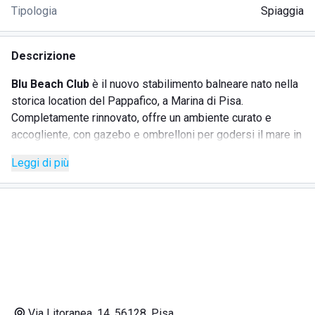
Tipologia
Spiaggia
Descrizione
Blu Beach Club
è il nuovo stabilimento balneare nato nella
storica location del Pappafico, a Marina di Pisa.
Completamente rinnovato, offre un ambiente curato e
accogliente, con gazebo e ombrelloni per godersi il mare in
totale relax.
Leggi di più
Il servizio spiaggia è attivo tutti i giorni dalle 09:00 alle
19:00, con assistenti bagnanti sempre presenti per
garantire sicurezza e tranquillità. All’arrivo, gli ospiti
possono iniziare la giornata con una colazione al
Chiringuito
, perfetto anche per un aperitivo al tramonto.
Per il pranzo, il
Bistrot Mille Bolle Blu
propone piatti
raffinati preparati dallo chef e dalla sua brigata, mentre la
terrazza vista mare è ideale per eventi privati come
compleanni, lauree, comunioni, matrimoni o feste di addio al
Via Litoranea, 14, 56128, Pisa