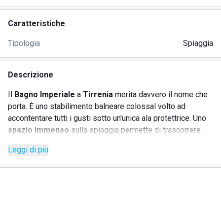
Caratteristiche
Tipologia
Spiaggia
Descrizione
Il
Bagno Imperiale
a
Tirrenia
merita davvero il nome che
porta. È uno stabilimento balneare colossal volto ad
accontentare tutti i gusti sotto un'unica ala protettrice. Uno
spazio immenso
sulla spiaggia permette di trascorrere
momenti indimenticabili: i bambini in piscina, le coppiette
Leggi di più
nei romantici gazebo relax, i papà al tavolo verde tra ramini
animate briscole.
L'offerta travolgente del bagno Imperiale a Tirrenia ricopre
tutte le fasce di interessi del turista: