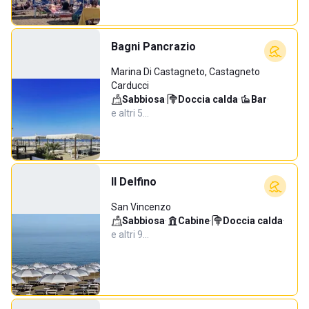
Bagni Pancrazio
Marina Di Castagneto, Castagneto
Carducci
Sabbiosa
·
Doccia calda
·
Bar
·
e altri 5…
Il Delfino
San Vincenzo
Sabbiosa
·
Cabine
·
Doccia calda
·
e altri 9…