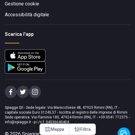
Gestione cookie
Accessibilità digitale
Scarica l'app
Spiagge Srl - Sede legale: Via Marecchiese 48, 47923 Rimini (RN), IT -
capitale sociale Euro 31245,57 - Iscritta al registro delle imprese di Rimini
Sede operativa: Via Flaminia 180, 47924 Rimini (RN), IT
-
+39 0541 772375
-
info@spiagge.it
- p.i./c.f. 04536640404
Mappa
Filtra
©
2026
Spiagge Srl. Tutti i diritti riservati.