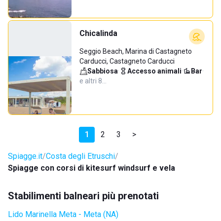
Chicalinda
Seggio Beach, Marina di Castagneto
Carducci, Castagneto Carducci
Sabbiosa
·
Accesso animali
·
Bar
·
e altri 8…
1
2
3
>
Spiagge.it
Costa degli Etruschi
Spiagge con corsi di kitesurf windsurf e vela
Stabilimenti balneari più prenotati
Lido Marinella Meta - Meta (NA)