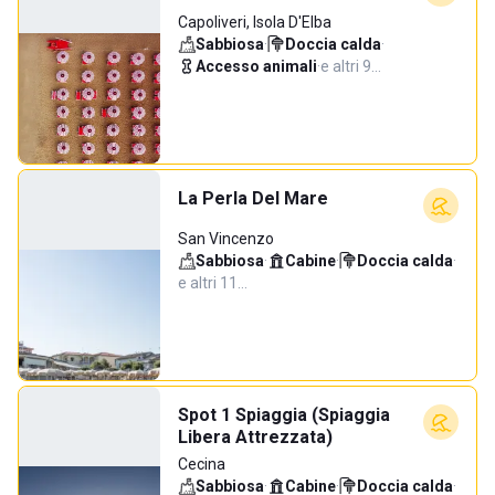
Capoliveri, Isola D'Elba
Sabbiosa
·
Doccia calda
·
Accesso animali
·
e altri 9…
La Perla Del Mare
San Vincenzo
Sabbiosa
·
Cabine
·
Doccia calda
·
e altri 11…
Spot 1 Spiaggia (Spiaggia
Libera Attrezzata)
Cecina
Sabbiosa
·
Cabine
·
Doccia calda
·