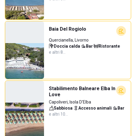
Baia Del Rogiolo
Quercianella, Livorno
Doccia calda
·
Bar
·
Ristorante
·
e altri 8…
Stabilimento Balneare Elba In
Love
Capoliveri, Isola D'Elba
Sabbiosa
·
Accesso animali
·
Bar
·
e altri 10…