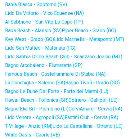
Bahia Blanca - Spotorno (SV)
Lido Da Vittorio - Vico Equense (NA)
Al Sabbione - San Vito Lo Capo (TP)
Baba Beach - Alassio (SV)
Piper Beach - Grado (GO)
Key West - Grado (GO)
Lido Marinella - Metaponto (MT)
Lido San Matteo - Mattinata (FG)
Lido Sabbia D'Oro Beach Club - Scanzano Jonico (MT)
Bagno Arcobaleno - Fiumaretta (SP)
Famous Beach - Castellammare Di Stabia (NA)
La Conchiglia - Salerno (SA)
Bagno Tivoli - Grado (GO)
Bagno Le Dune Del Forte - Forte dei Marmi (LU)
Hawaii Beach - Follonica (GR)
Cotriero - Gallipoli (LE)
Bagno Elia Srl - Piombino (LI)
CerviAmare - Cervia (RA)
Lido Venere - Agropoli (SA)
Fantini Club - Cervia (RA)
T-Village - Anzio (RM)
Lido La Castellana - Otranto (LE)
White Oasis - Caorle (VE)