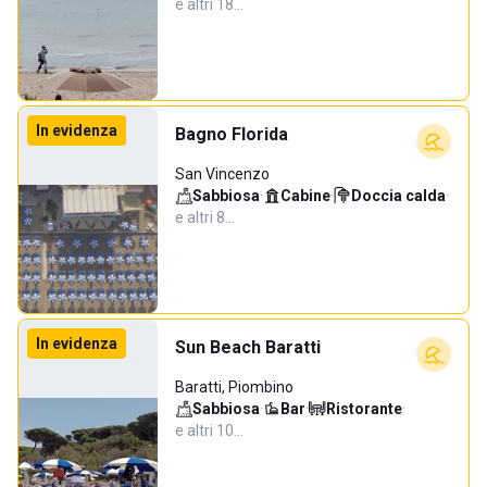
e altri 18…
In evidenza
Bagno Florida
San Vincenzo
Sabbiosa
·
Cabine
·
Doccia calda
·
e altri 8…
In evidenza
Sun Beach Baratti
Baratti, Piombino
Sabbiosa
·
Bar
·
Ristorante
·
e altri 10…