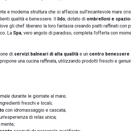
nte e moderna struttura che si affaccia sull'incantevole mare crist
clienti qualità e benessere. Il
lido
, dotato di
ombrelloni e spazio
dove gli chef liberano la loro fantasia creando piatti raffinati con 
ico. La
Spa
, vero angolo di paradiso, completa l’offerta con mome
ione di
servizi balneari di alta qualità
e un
centro benessere
o propone una cucina raffinata, utilizzando prodotti freschi e genui
male durante le giornate al mare;
ngredienti freschi e locali;
to
con idromassaggio e cascata;
un'esperienza di relax unica;
e mente;