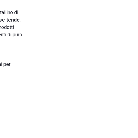
allino di
se tende
,
prodotti
nti di puro
ni per