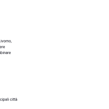
ivorno,
gere
mbinare
ipali città