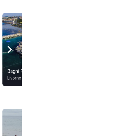
Bagni Fiume
Bagni Tirreno
Livorno
Livorno