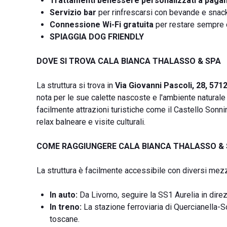
Trattamenti benessere personalizzati a pag
Servizio bar
per rinfrescarsi con bevande e snack
Connessione Wi-Fi gratuita
per restare sempre
SPIAGGIA DOG FRIENDLY
DOVE SI TROVA CALA BIANCA THALASSO & SPA
La struttura si trova in
Via Giovanni Pascoli, 28, 5712
nota per le sue calette nascoste e l'ambiente natural
facilmente attrazioni turistiche come il Castello Sonnin
relax balneare e visite culturali.
COME RAGGIUNGERE CALA BIANCA THALASSO &
La struttura è facilmente accessibile con diversi mezz
In auto:
Da Livorno, seguire la SS1 Aurelia in direz
In treno:
La stazione ferroviaria di Quercianella-Son
toscane.