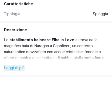
Caratteristiche
Tipologia
Spiaggia
Descrizione
Lo
stabilimento balneare Elba in Love
si trova nella
magnifica baia di Naregno a Capoliveri, un contesto
naturalistico mozzafiato con acque cristalline, fondale a
sfioro di sabbia e una battigia di sabbia gialla molto fine e
delicata. Alla vostra destra potrete ammirare la fortezza
Leggi di più
spagnola e alla vostra sinistra Porto Azzurro. Lo
stabilimento, di oltre 1500 metri quadrati, offre tutti i servizi
per i bagnanti.
SERVIZI
Docce