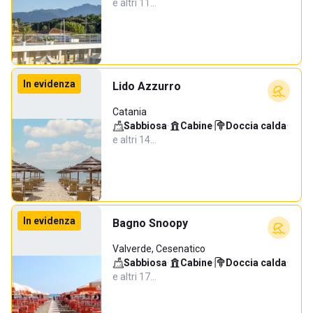
e altri 11…
In evidenza
Lido Azzurro
Catania
Sabbiosa
·
Cabine
·
Doccia calda
·
e altri 14…
In evidenza
Bagno Snoopy
Valverde, Cesenatico
Sabbiosa
·
Cabine
·
Doccia calda
·
e altri 17…