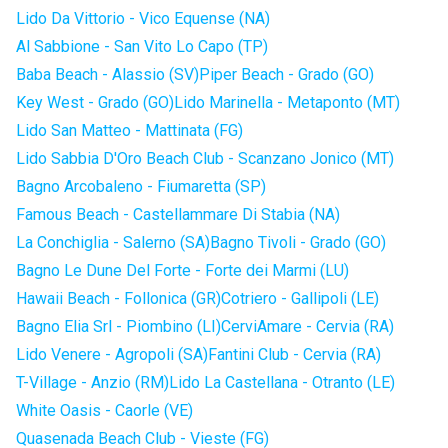
Lido Da Vittorio - Vico Equense (NA)
Al Sabbione - San Vito Lo Capo (TP)
Baba Beach - Alassio (SV)
Piper Beach - Grado (GO)
Key West - Grado (GO)
Lido Marinella - Metaponto (MT)
Lido San Matteo - Mattinata (FG)
Lido Sabbia D'Oro Beach Club - Scanzano Jonico (MT)
Bagno Arcobaleno - Fiumaretta (SP)
Famous Beach - Castellammare Di Stabia (NA)
La Conchiglia - Salerno (SA)
Bagno Tivoli - Grado (GO)
Bagno Le Dune Del Forte - Forte dei Marmi (LU)
Hawaii Beach - Follonica (GR)
Cotriero - Gallipoli (LE)
Bagno Elia Srl - Piombino (LI)
CerviAmare - Cervia (RA)
Lido Venere - Agropoli (SA)
Fantini Club - Cervia (RA)
T-Village - Anzio (RM)
Lido La Castellana - Otranto (LE)
White Oasis - Caorle (VE)
Quasenada Beach Club - Vieste (FG)