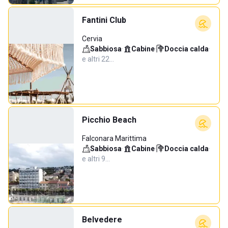
Fantini Club
Cervia
Sabbiosa
·
Cabine
·
Doccia calda
·
e altri 22…
Picchio Beach
Falconara Marittima
Sabbiosa
·
Cabine
·
Doccia calda
·
e altri 9…
Belvedere