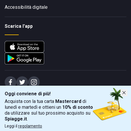
Accessibilità digitale
Scarica l'app
Oggi conviene di più!
Spiagge Srl - Sede legale: Via Marecchiese 48, 47923 Rimini (RN), IT -
Acquista con la tua carta
Mastercard
di
capitale sociale Euro 31245,57 - Iscritta al registro delle imprese di Rimini
lunedì e martedì e ottieni un
10% di sconto
Sede operativa: Via Flaminia 180, 47924 Rimini (RN), IT
-
+39 0541 772375
-
info@spiagge.it
- p.i./c.f. 04536640404
da utilizzare sul tuo prossimo acquisto su
Spiagge.it
.
Mappa
Filtra
©
2026
Spiagge Srl. Tutti i diritti riservati.
Leggi il
regolamento