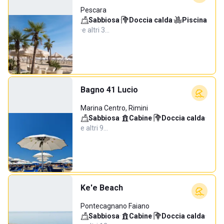
Pescara
Sabbiosa
·
Doccia calda
·
Piscina
·
e altri 3…
Bagno 41 Lucio
Marina Centro, Rimini
Sabbiosa
·
Cabine
·
Doccia calda
·
e altri 9…
Ke'e Beach
Pontecagnano Faiano
Sabbiosa
·
Cabine
·
Doccia calda
·