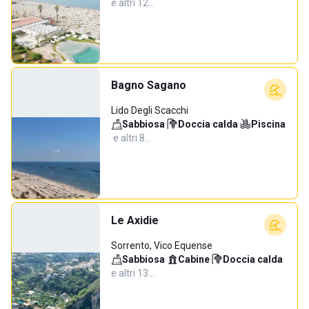
e altri 12…
Bagno Sagano
Lido Degli Scacchi
Sabbiosa
·
Doccia calda
·
Piscina
·
e altri 8…
Le Axidie
Sorrento, Vico Equense
Sabbiosa
·
Cabine
·
Doccia calda
·
e altri 13…