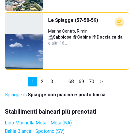
Le Spiagge (57-58-59)
Marina Centro, Rimini
Sabbiosa
·
Cabine
·
Doccia calda
·
e altri 16…
1
2
3
...
68
69
70
>
Spiagge.it
Spiagge con piscina e posto barca
Stabilimenti balneari più prenotati
Lido Marinella Meta - Meta (NA)
Bahia Blanca - Spotorno (SV)