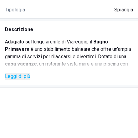
Tipologia
Spiaggia
Descrizione
Adagiato sul lungo arenile di Viareggio, il
Bagno
Primavera
è uno stabilimento balneare che offre un'ampia
gamma di servizi per rilassarsi e divertirsi. Dotato di una
casa vacanze
, un ristorante vista mare e una piscina con
vasca idromassaggio, il lido garantisce comfort e piacere.
Leggi di più
La spaziosa spiaggia è attrezzata con ombrelloni,
tende
attrezzate
e cabine spogliatoio, e offre servizi igienici e
docce calde. I più piccoli possono divertirsi in un'area
giochi dedicata. La proverbiale pulizia dello stabilimento
rende ancora più piacevole il soggiorno, nella tradizione
della rinomata ospitalità della Versilia.
SERVIZI