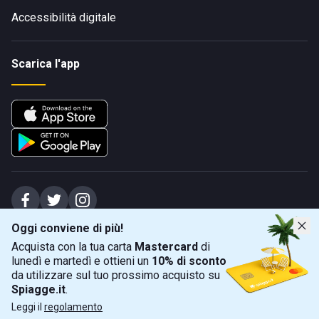
Accessibilità digitale
Scarica l'app
Oggi conviene di più!
Spiagge Srl - Sede legale: Via Marecchiese 48, 47923 Rimini (RN), IT -
Acquista con la tua carta
Mastercard
di
capitale sociale Euro 31245,57 - Iscritta al registro delle imprese di Rimini
lunedì e martedì e ottieni un
10% di sconto
Sede operativa: Via Flaminia 180, 47924 Rimini (RN), IT
-
+39 0541 772375
-
info@spiagge.it
- p.i./c.f. 04536640404
da utilizzare sul tuo prossimo acquisto su
Spiagge.it
.
Mappa
Filtra
©
2026
Spiagge Srl. Tutti i diritti riservati.
Leggi il
regolamento