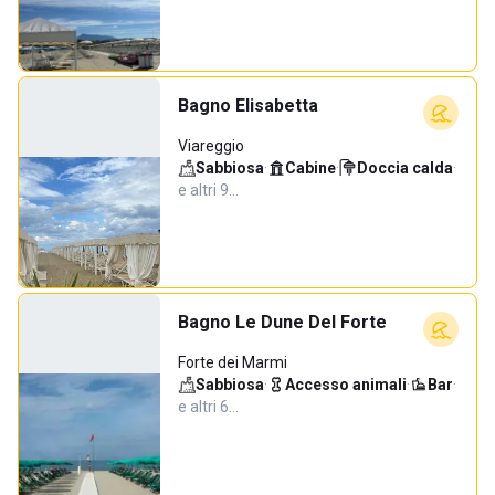
Bagno Elisabetta
Viareggio
Sabbiosa
·
Cabine
·
Doccia calda
·
e altri 9…
Bagno Le Dune Del Forte
Forte dei Marmi
Sabbiosa
·
Accesso animali
·
Bar
·
e altri 6…