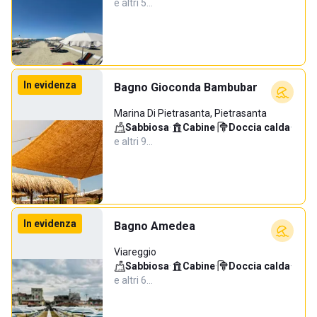
e altri 5…
In evidenza
Bagno Gioconda Bambubar
Marina Di Pietrasanta, Pietrasanta
Sabbiosa
·
Cabine
·
Doccia calda
·
e altri 9…
In evidenza
Bagno Amedea
Viareggio
Sabbiosa
·
Cabine
·
Doccia calda
·
e altri 6…