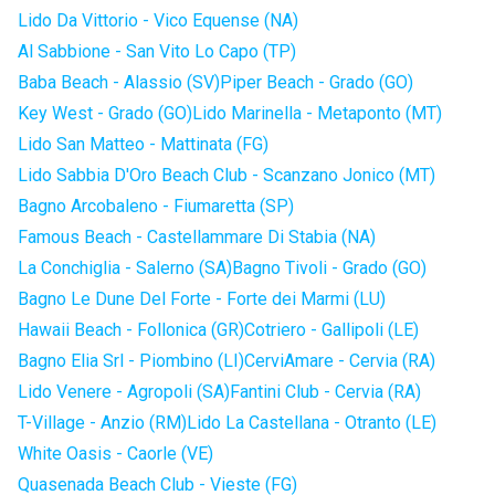
Lido Da Vittorio - Vico Equense (NA)
Al Sabbione - San Vito Lo Capo (TP)
Baba Beach - Alassio (SV)
Piper Beach - Grado (GO)
Key West - Grado (GO)
Lido Marinella - Metaponto (MT)
Lido San Matteo - Mattinata (FG)
Lido Sabbia D'Oro Beach Club - Scanzano Jonico (MT)
Bagno Arcobaleno - Fiumaretta (SP)
Famous Beach - Castellammare Di Stabia (NA)
La Conchiglia - Salerno (SA)
Bagno Tivoli - Grado (GO)
Bagno Le Dune Del Forte - Forte dei Marmi (LU)
Hawaii Beach - Follonica (GR)
Cotriero - Gallipoli (LE)
Bagno Elia Srl - Piombino (LI)
CerviAmare - Cervia (RA)
Lido Venere - Agropoli (SA)
Fantini Club - Cervia (RA)
T-Village - Anzio (RM)
Lido La Castellana - Otranto (LE)
White Oasis - Caorle (VE)
Quasenada Beach Club - Vieste (FG)