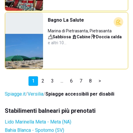
Bagno La Salute
Marina di Pietrasanta, Pietrasanta
Sabbiosa
·
Cabine
·
Doccia calda
·
e altri 10…
1
2
3
...
6
7
8
>
Spiagge.it
Versilia
Spiagge accessibili per disabili
Stabilimenti balneari più prenotati
Lido Marinella Meta - Meta (NA)
Bahia Blanca - Spotorno (SV)