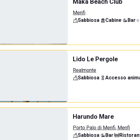
Maká Beach Club
Menfi
Sabbiosa
·
Cabine
·
Bar
·
e
Lido Le Pergole
Realmonte
Sabbiosa
·
Accesso anima
Harundo Mare
Porto Palo di Menfi, Menfi
Sabbiosa
·
Bar
·
Ristoran