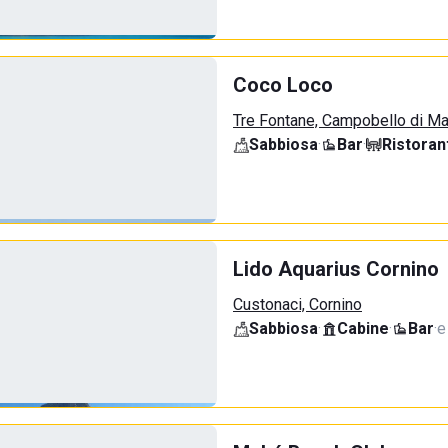
Coco Loco
Tre Fontane, Campobello di M
Sabbiosa
·
Bar
·
Ristoran
Lido Aquarius Cornino
Custonaci, Cornino
Sabbiosa
·
Cabine
·
Bar
·
e