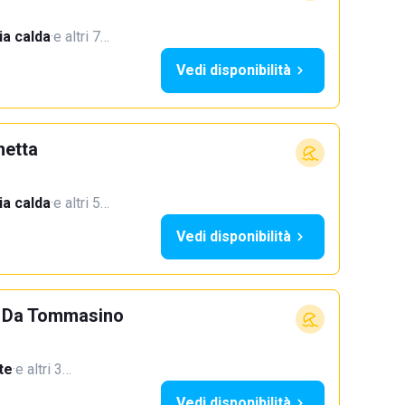
a calda
·
e altri 7…
Vedi disponibilità
netta
a calda
·
e altri 5…
Vedi disponibilità
 - Da Tommasino
te
·
e altri 3…
Vedi disponibilità