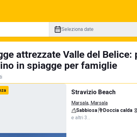
Seleziona date
ge attrezzate Valle del Belice:
tino in spiagge per famiglie
ti
nza
Stravizio Beach
Marsala, Marsala
Sabbiosa
·
Doccia calda
·
e altri 3…