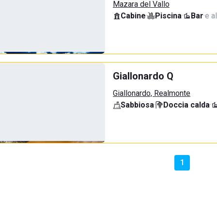
Mazara del Vallo
Cabine
·
Piscina
·
Bar
·
e al
Giallonardo Q
Giallonardo, Realmonte
Sabbiosa
·
Doccia calda
·
1