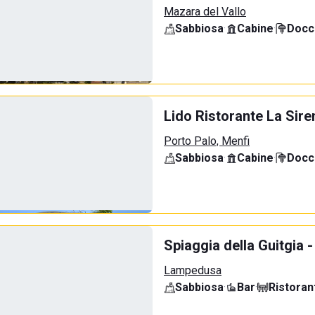
Mazara del Vallo
Sabbiosa
·
Cabine
·
Docci
Lido Ristorante La Sire
Porto Palo, Menfi
Sabbiosa
·
Cabine
·
Docci
Spiaggia della Guitgia
Lampedusa
Sabbiosa
·
Bar
·
Ristoran