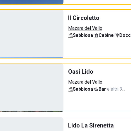
Il Circoletto
Mazara del Vallo
Sabbiosa
·
Cabine
·
Docci
Oasi Lido
Mazara del Vallo
Sabbiosa
·
Bar
·
e altri 3…
Lido La Sirenetta