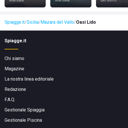
Marsala
Marsala
del Golfo
poco più di due chilometri. In circa cinque minuti sarete
arrivati a destinazione!
Spiagge.it
Sicilia
Mazara del Vallo
Oasi Lido
Spiagge.it
Chi siamo
Magazine
La nostra linea editoriale
Redazione
F.A.Q.
Gestionale Spiaggia
Gestionale Piscina