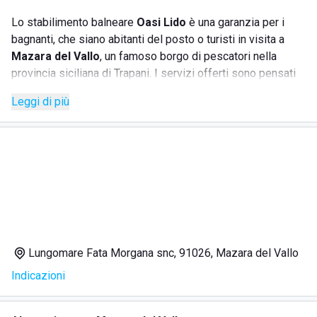
Lo stabilimento balneare
Oasi Lido
è una garanzia per i
bagnanti, che siano abitanti del posto o turisti in visita a
Mazara del Vallo
, un famoso borgo di pescatori nella
provincia siciliana di Trapani. I servizi offerti sono pensati
per soddisfare tutte le esigenze dei clienti, garantendo
Leggi di più
tanto relax quanto svago.
SERVIZI
Noleggio di ombrelloni e sdraio, strategicamente
disposti per garantire relax e privacy
Docce calde per liberarsi della salsedine dopo una
giornata di mare
Lungomare Fata Morgana snc, 91026, Mazara del Vallo
Giochi da tavolo per intrattenersi nelle ore più calde
Indicazioni
Mazzi di carte per partite e tornei avvincenti
Bar-ristorante che offre piatti a base di pesce appena
pescato, compreso il celebre arancino, e dolci della