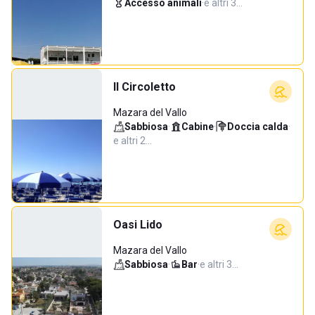
Accesso animali
·
e altri 3…
Il Circoletto
Mazara del Vallo
Sabbiosa
·
Cabine
·
Doccia calda
·
e altri 2…
Oasi Lido
Mazara del Vallo
Sabbiosa
·
Bar
·
e altri 3…