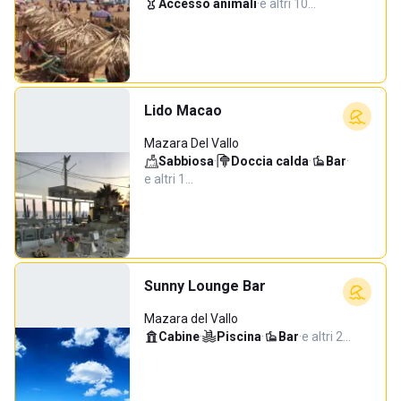
Accesso animali
·
e altri 10…
Lido Macao
Mazara Del Vallo
Sabbiosa
·
Doccia calda
·
Bar
·
e altri 1…
Sunny Lounge Bar
Mazara del Vallo
Cabine
·
Piscina
·
Bar
·
e altri 2…