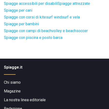
Spiagge accessibili per disabili
Spiagge attrezzate
Spiagge per cani
Spiagge con corsi di kitesurf windsurf e vela
Spiagge per bambini
Spiagge con campi di beachvolley e beachsoccer
Spiagge con piscina e posto barca
Spiagge.it
Chi siamo
Magazine
La nostra linea editoriale
Redazione