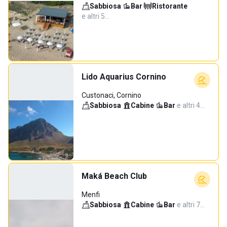
Sabbiosa
·
Bar
·
Ristorante
·
e altri 5…
Lido Aquarius Cornino
Custonaci, Cornino
Sabbiosa
·
Cabine
·
Bar
·
e altri 4…
Maká Beach Club
Menfi
Sabbiosa
·
Cabine
·
Bar
·
e altri 7…