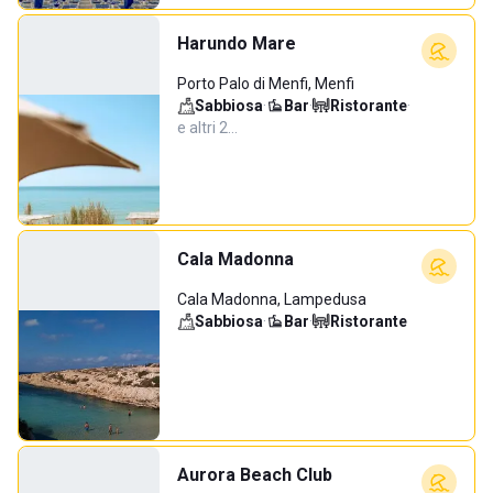
Harundo Mare
Porto Palo di Menfi, Menfi
Sabbiosa
·
Bar
·
Ristorante
·
e altri 2…
Cala Madonna
Cala Madonna, Lampedusa
Sabbiosa
·
Bar
·
Ristorante
Aurora Beach Club