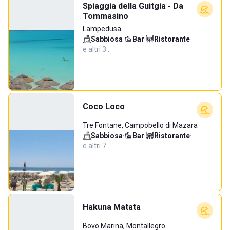
Spiaggia della Guitgia - Da
Tommasino
Lampedusa
Sabbiosa
·
Bar
·
Ristorante
·
e altri 3…
Coco Loco
Tre Fontane, Campobello di Mazara
Sabbiosa
·
Bar
·
Ristorante
·
e altri 7…
Hakuna Matata
Bovo Marina, Montallegro