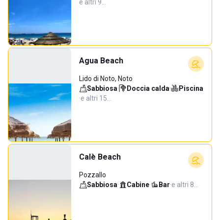
e altri 9…
Agua Beach
Lido di Noto, Noto
Sabbiosa
·
Doccia calda
·
Piscina
·
e altri 15…
Calè Beach
Pozzallo
Sabbiosa
·
Cabine
·
Bar
·
e altri 8…