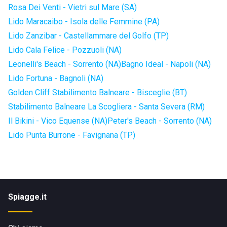
Rosa Dei Venti - Vietri sul Mare (SA)
Lido Maracaibo - Isola delle Femmine (PA)
Lido Zanzibar - Castellammare del Golfo (TP)
Lido Cala Felice - Pozzuoli (NA)
Leonelli's Beach - Sorrento (NA)
Bagno Ideal - Napoli (NA)
Lido Fortuna - Bagnoli (NA)
Golden Cliff Stabilimento Balneare - Bisceglie (BT)
Stabilimento Balneare La Scogliera - Santa Severa (RM)
Il Bikini - Vico Equense (NA)
Peter's Beach - Sorrento (NA)
Lido Punta Burrone - Favignana (TP)
Spiagge.it