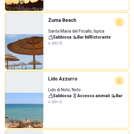
Zuma Beach
Santa Maria del Focallo, Ispica
Sabbiosa
·
Bar
·
Ristorante
·
e altri 8…
Lido Azzurro
Lido di Noto, Noto
Sabbiosa
·
Accesso animali
·
Bar
·
e altri 6…