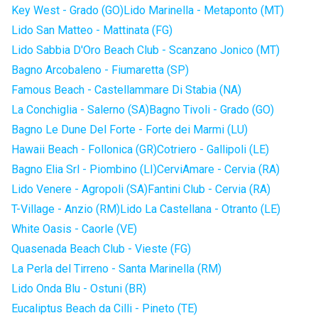
Key West - Grado (GO)
Lido Marinella - Metaponto (MT)
Lido San Matteo - Mattinata (FG)
Lido Sabbia D'Oro Beach Club - Scanzano Jonico (MT)
Bagno Arcobaleno - Fiumaretta (SP)
Famous Beach - Castellammare Di Stabia (NA)
La Conchiglia - Salerno (SA)
Bagno Tivoli - Grado (GO)
Bagno Le Dune Del Forte - Forte dei Marmi (LU)
Hawaii Beach - Follonica (GR)
Cotriero - Gallipoli (LE)
Bagno Elia Srl - Piombino (LI)
CerviAmare - Cervia (RA)
Lido Venere - Agropoli (SA)
Fantini Club - Cervia (RA)
T-Village - Anzio (RM)
Lido La Castellana - Otranto (LE)
White Oasis - Caorle (VE)
Quasenada Beach Club - Vieste (FG)
La Perla del Tirreno - Santa Marinella (RM)
Lido Onda Blu - Ostuni (BR)
Eucaliptus Beach da Cilli - Pineto (TE)