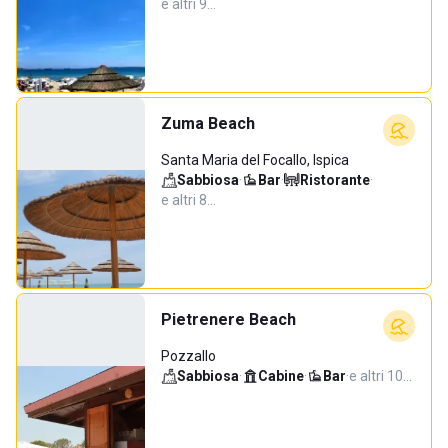
e altri 9…
Zuma Beach
Santa Maria del Focallo, Ispica
Sabbiosa
·
Bar
·
Ristorante
·
e altri 8…
Pietrenere Beach
Pozzallo
Sabbiosa
·
Cabine
·
Bar
·
e altri 10…