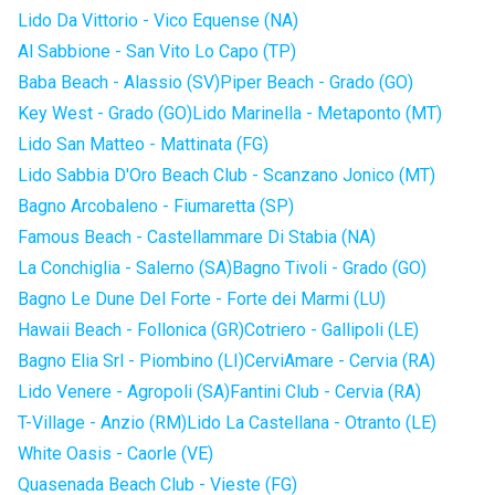
Lido Da Vittorio - Vico Equense (NA)
Al Sabbione - San Vito Lo Capo (TP)
Baba Beach - Alassio (SV)
Piper Beach - Grado (GO)
Key West - Grado (GO)
Lido Marinella - Metaponto (MT)
Lido San Matteo - Mattinata (FG)
Lido Sabbia D'Oro Beach Club - Scanzano Jonico (MT)
Bagno Arcobaleno - Fiumaretta (SP)
Famous Beach - Castellammare Di Stabia (NA)
La Conchiglia - Salerno (SA)
Bagno Tivoli - Grado (GO)
Bagno Le Dune Del Forte - Forte dei Marmi (LU)
Hawaii Beach - Follonica (GR)
Cotriero - Gallipoli (LE)
Bagno Elia Srl - Piombino (LI)
CerviAmare - Cervia (RA)
Lido Venere - Agropoli (SA)
Fantini Club - Cervia (RA)
T-Village - Anzio (RM)
Lido La Castellana - Otranto (LE)
White Oasis - Caorle (VE)
Quasenada Beach Club - Vieste (FG)