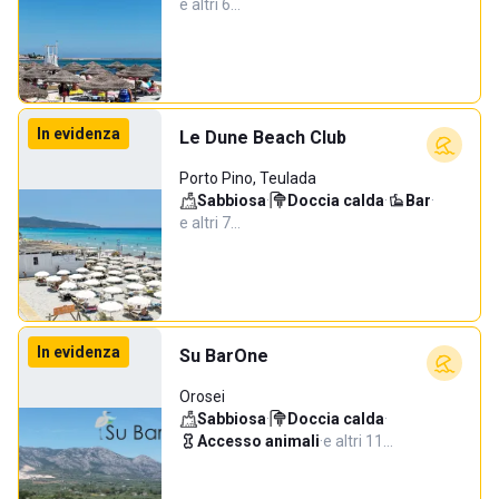
e altri 6…
In evidenza
Le Dune Beach Club
Porto Pino, Teulada
Sabbiosa
·
Doccia calda
·
Bar
·
e altri 7…
In evidenza
Su BarOne
Orosei
Sabbiosa
·
Doccia calda
·
Accesso animali
·
e altri 11…