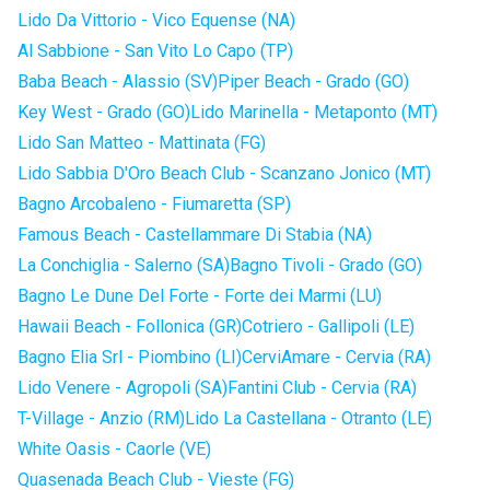
Lido Da Vittorio - Vico Equense (NA)
Al Sabbione - San Vito Lo Capo (TP)
Baba Beach - Alassio (SV)
Piper Beach - Grado (GO)
Key West - Grado (GO)
Lido Marinella - Metaponto (MT)
Lido San Matteo - Mattinata (FG)
Lido Sabbia D'Oro Beach Club - Scanzano Jonico (MT)
Bagno Arcobaleno - Fiumaretta (SP)
Famous Beach - Castellammare Di Stabia (NA)
La Conchiglia - Salerno (SA)
Bagno Tivoli - Grado (GO)
Bagno Le Dune Del Forte - Forte dei Marmi (LU)
Hawaii Beach - Follonica (GR)
Cotriero - Gallipoli (LE)
Bagno Elia Srl - Piombino (LI)
CerviAmare - Cervia (RA)
Lido Venere - Agropoli (SA)
Fantini Club - Cervia (RA)
T-Village - Anzio (RM)
Lido La Castellana - Otranto (LE)
White Oasis - Caorle (VE)
Quasenada Beach Club - Vieste (FG)