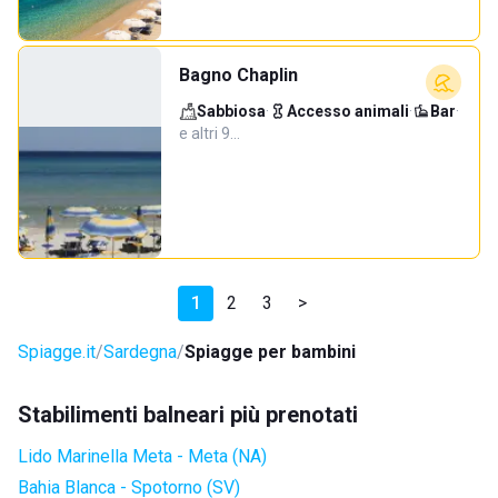
Bagno Chaplin
Sabbiosa
·
Accesso animali
·
Bar
·
e altri 9…
1
2
3
>
Spiagge.it
Sardegna
Spiagge per bambini
Stabilimenti balneari più prenotati
Lido Marinella Meta - Meta (NA)
Bahia Blanca - Spotorno (SV)