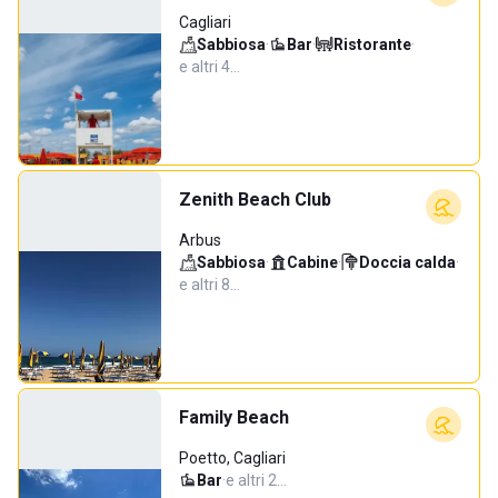
Cagliari
Sabbiosa
·
Bar
·
Ristorante
·
e altri 4…
Zenith Beach Club
Arbus
Sabbiosa
·
Cabine
·
Doccia calda
·
e altri 8…
Family Beach
Poetto, Cagliari
Bar
·
e altri 2…