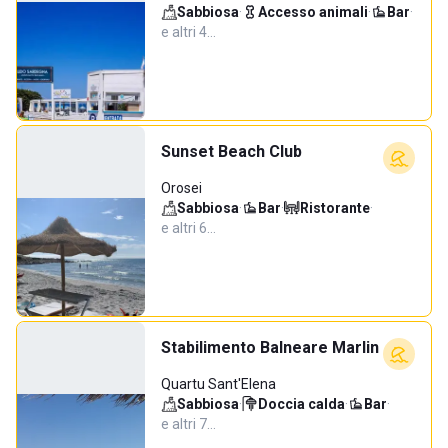
Sabbiosa
·
Accesso animali
·
Bar
·
e altri 4…
Sunset Beach Club
Orosei
Sabbiosa
·
Bar
·
Ristorante
·
e altri 6…
Stabilimento Balneare Marlin
Quartu Sant'Elena
Sabbiosa
·
Doccia calda
·
Bar
·
e altri 7…