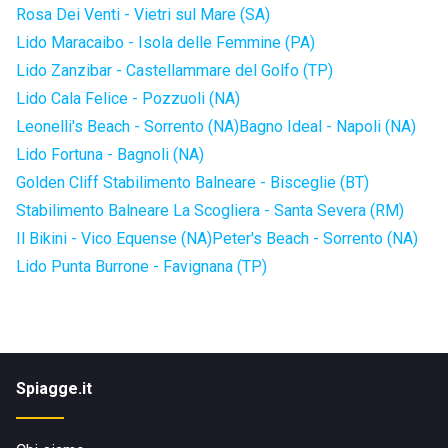
Rosa Dei Venti - Vietri sul Mare (SA)
Lido Maracaibo - Isola delle Femmine (PA)
Lido Zanzibar - Castellammare del Golfo (TP)
Lido Cala Felice - Pozzuoli (NA)
Leonelli's Beach - Sorrento (NA)
Bagno Ideal - Napoli (NA)
Lido Fortuna - Bagnoli (NA)
Golden Cliff Stabilimento Balneare - Bisceglie (BT)
Stabilimento Balneare La Scogliera - Santa Severa (RM)
Il Bikini - Vico Equense (NA)
Peter's Beach - Sorrento (NA)
Lido Punta Burrone - Favignana (TP)
Spiagge.it