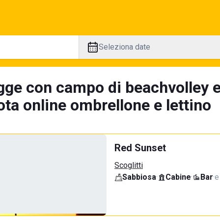
Seleziona date
gge con campo di beachvolley 
ta online ombrellone e lettino
Red Sunset
Scoglitti
Sabbiosa
·
Cabine
·
Bar
·
e