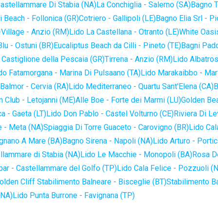
astellammare Di Stabia (NA)
La Conchiglia - Salerno (SA)
Bagno T
 Beach - Follonica (GR)
Cotriero - Gallipoli (LE)
Bagno Elia Srl - P
-Village - Anzio (RM)
Lido La Castellana - Otranto (LE)
White Oasis
lu - Ostuni (BR)
Eucaliptus Beach da Cilli - Pineto (TE)
Bagni Pado
 Castiglione della Pescaia (GR)
Tirrena - Anzio (RM)
Lido Albatros
do Fatamorgana - Marina Di Pulsaano (TA)
Lido Marakaibbo - Mar
Balmor - Cervia (RA)
Lido Mediterraneo - Quartu Sant'Elena (CA)
B
 Club - Letojanni (ME)
Alle Boe - Forte dei Marmi (LU)
Golden Bea
a - Gaeta (LT)
Lido Don Pablo - Castel Volturno (CE)
Riviera Di Le
 - Meta (NA)
Spiaggia Di Torre Guaceto - Carovigno (BR)
Lido Cal
ignano A Mare (BA)
Bagno Sirena - Napoli (NA)
Lido Arturo - Portic
llammare di Stabia (NA)
Lido Le Macchie - Monopoli (BA)
Rosa De
bar - Castellammare del Golfo (TP)
Lido Cala Felice - Pozzuoli (
olden Cliff Stabilimento Balneare - Bisceglie (BT)
Stabilimento B
(NA)
Lido Punta Burrone - Favignana (TP)