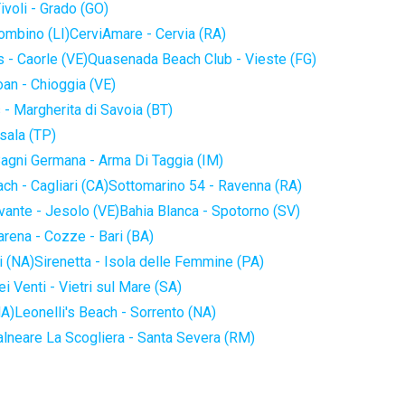
ivoli - Grado (GO)
iombino (LI)
CerviAmare - Cervia (RA)
 - Caorle (VE)
Quasenada Beach Club - Vieste (FG)
an - Chioggia (VE)
 - Margherita di Savoia (BT)
sala (TP)
agni Germana - Arma Di Taggia (IM)
ch - Cagliari (CA)
Sottomarino 54 - Ravenna (RA)
vante - Jesolo (VE)
Bahia Blanca - Spotorno (SV)
arena - Cozze - Bari (BA)
i (NA)
Sirenetta - Isola delle Femmine (PA)
i Venti - Vietri sul Mare (SA)
NA)
Leonelli's Beach - Sorrento (NA)
alneare La Scogliera - Santa Severa (RM)