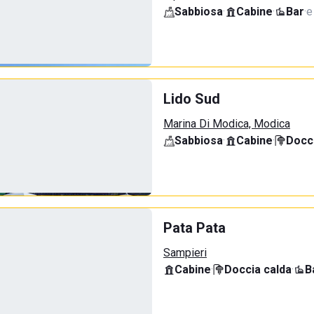
Sabbiosa
·
Cabine
·
Bar
·
e
Lido Sud
Marina Di Modica, Modica
Sabbiosa
·
Cabine
·
Docci
Pata Pata
Sampieri
Cabine
·
Doccia calda
·
B