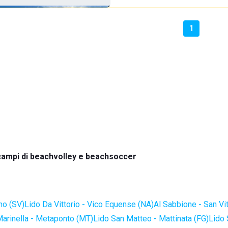
1
campi di beachvolley e beachsoccer
no (SV)
Lido Da Vittorio - Vico Equense (NA)
Al Sabbione - San Vi
Marinella - Metaponto (MT)
Lido San Matteo - Mattinata (FG)
Lido 