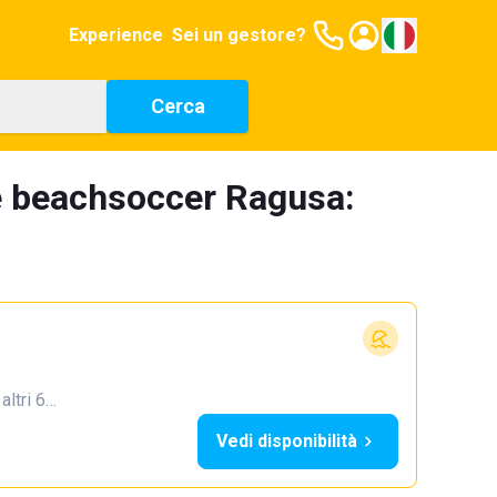
Experience
Sei un gestore?
Cerca
e beachsoccer Ragusa:
 altri 6…
Vedi disponibilità