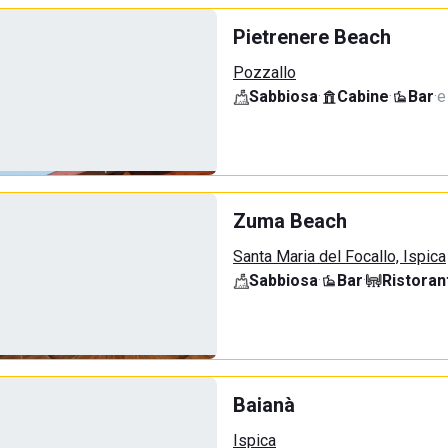
Pietrenere Beach
Pozzallo
Sabbiosa
·
Cabine
·
Bar
·
e
Zuma Beach
Santa Maria del Focallo, Ispica
Sabbiosa
·
Bar
·
Ristoran
Baianà
Ispica