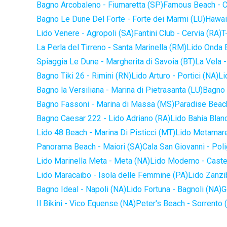
Bagno Arcobaleno - Fiumaretta (SP)
Famous Beach - C
Bagno Le Dune Del Forte - Forte dei Marmi (LU)
Hawaii
Lido Venere - Agropoli (SA)
Fantini Club - Cervia (RA)
T
La Perla del Tirreno - Santa Marinella (RM)
Lido Onda B
Spiaggia Le Dune - Margherita di Savoia (BT)
La Vela -
Bagno Tiki 26 - Rimini (RN)
Lido Arturo - Portici (NA)
Li
Bagno la Versiliana - Marina di Pietrasanta (LU)
Bagno 
Bagno Fassoni - Marina di Massa (MS)
Paradise Beach
Bagno Caesar 222 - Lido Adriano (RA)
Lido Bahia Blanc
Lido 48 Beach - Marina Di Pisticci (MT)
Lido Metamare
Panorama Beach - Maiori (SA)
Cala San Giovanni - Pol
Lido Marinella Meta - Meta (NA)
Lido Moderno - Caste
Lido Maracaibo - Isola delle Femmine (PA)
Lido Zanzi
Bagno Ideal - Napoli (NA)
Lido Fortuna - Bagnoli (NA)
G
Il Bikini - Vico Equense (NA)
Peter's Beach - Sorrento 